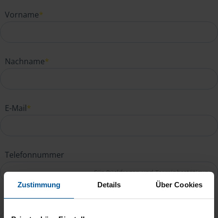
Vorname
*
Nachname
*
E-Mail
*
Telefonnummer
Zustimmung
Details
Über Cookies
Ihre Nachricht an Maria Straub
*