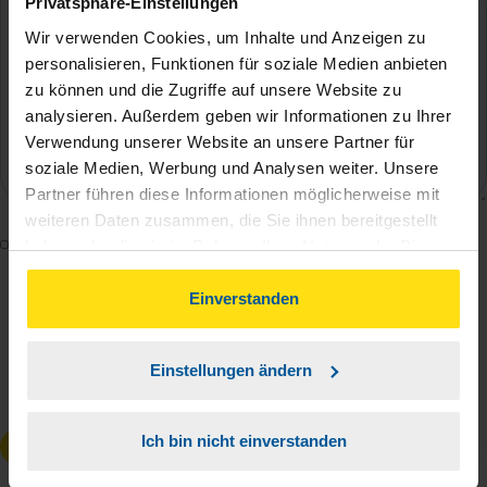
Privatsphäre-Einstellungen
Wir verwenden Cookies, um Inhalte und Anzeigen zu
personalisieren, Funktionen für soziale Medien anbieten
zu können und die Zugriffe auf unsere Website zu
analysieren. Außerdem geben wir Informationen zu Ihrer
Verwendung unserer Website an unsere Partner für
soziale Medien, Werbung und Analysen weiter. Unsere
Partner führen diese Informationen möglicherweise mit
weiteren Daten zusammen, die Sie ihnen bereitgestellt
Mit dem Absenden des Kontaktformulars erkläre ich
haben oder die sie im Rahmen Ihrer Nutzung der Dienste
mich damit einverstanden, dass meine Daten zur
gesammelt haben. Indem Sie auf Einverstanden klicken,
können Sie der Verwendung von Cookies, gemäß
Einverstanden
Bearbeitung meines Anliegens sowie zur internen
unserer
➔ Datenschutzrichtlinie
zustimmen.
Analyse der Zugriffsquelle verwendet werden.
Die
Datenschutzbestimmungen
habe ich zur
Einstellungen ändern
Kenntnis genommen.
*
Ich bin nicht einverstanden
Anfrage absenden