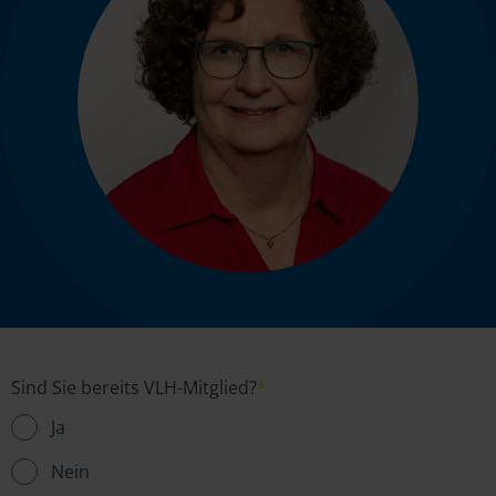
Sind Sie bereits VLH-Mitglied?
*
Ja
Nein