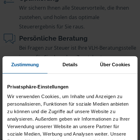
Wir sichern Ihnen alle Steuervorteile, die Ihnen
zustehen, und holen das optimale
Steuerergebnis für Sie raus.
Persönliche Beratung
Bei Fragen zur Steuer ist Ihre VLH-Beratungsstelle
immer für Sie da – ohne Zusatzkosten.
Zustimmung
Details
Über Cookies
Fairer Beitrag
Sie zahlen für alle unsere Leistungen nur einen
Privatsphäre-Einstellungen
jährlichen Mitgliedsbeitrag, der sich nach Ihren
Wir verwenden Cookies, um Inhalte und Anzeigen zu
Jahreseinnahmen richtet.
personalisieren, Funktionen für soziale Medien anbieten
zu können und die Zugriffe auf unsere Website zu
analysieren. Außerdem geben wir Informationen zu Ihrer
Verwendung unserer Website an unsere Partner für
soziale Medien, Werbung und Analysen weiter. Unsere