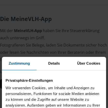
Die MeineVLH-App
Mit der
MeineVLH-App
haben Sie Ihre Steuererklärung
auch unterwegs im Griff.
Fotografieren Sie Belege, laden Sie Dokumente sicher hoch
oder lesen Sie Nachrichten von Ihrer Beraterin oder Ihrem
Berater – jederzeit und von überall.
Zustimmung
Details
Über Cookies
Laden Sie die App kostenlos herunter:
Privatsphäre-Einstellungen
Wir verwenden Cookies, um Inhalte und Anzeigen zu
personalisieren, Funktionen für soziale Medien anbieten
zu können und die Zugriffe auf unsere Website zu
analysieren. Außerdem geben wir Informationen zu Ihrer