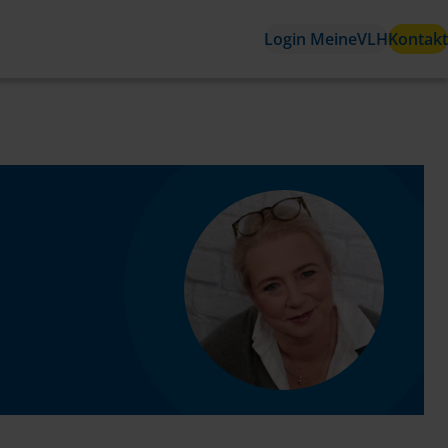
Login MeineVLH
Kontakt