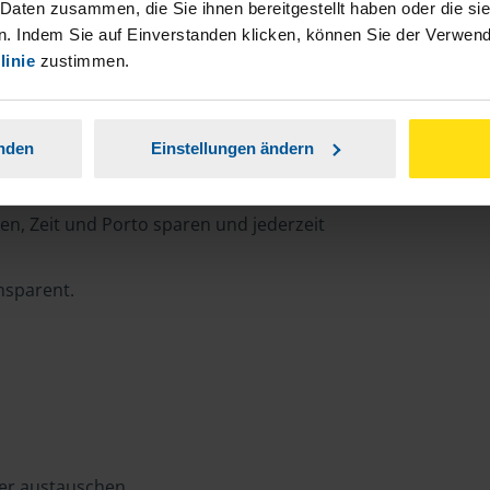
 Daten zusammen, die Sie ihnen bereitgestellt haben oder die s
. Indem Sie auf Einverstanden klicken, können Sie der Verwe
linie
zustimmen.
rtal
anden
Einstellungen ändern
n, Zeit und Porto sparen und jederzeit
ansparent.
ter austauschen