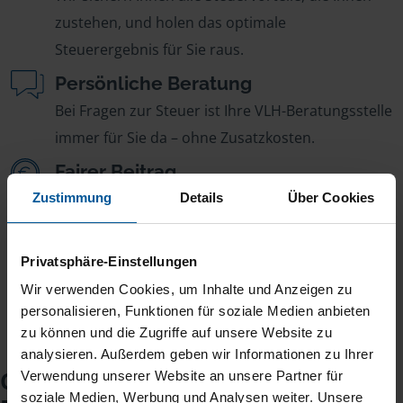
zustehen, und holen das optimale
Steuerergebnis für Sie raus.
Persönliche Beratung
Bei Fragen zur Steuer ist Ihre VLH-Beratungsstelle
immer für Sie da – ohne Zusatzkosten.
Fairer Beitrag
Sie zahlen für alle unsere Leistungen nur einen
Zustimmung
Details
Über Cookies
jährlichen Mitgliedsbeitrag, der sich nach Ihren
Jahreseinnahmen richtet.
Privatsphäre-Einstellungen
Wir verwenden Cookies, um Inhalte und Anzeigen zu
personalisieren, Funktionen für soziale Medien anbieten
zu können und die Zugriffe auf unsere Website zu
analysieren. Außerdem geben wir Informationen zu Ihrer
Checkliste für Ihr
Verwendung unserer Website an unsere Partner für
soziale Medien, Werbung und Analysen weiter. Unsere