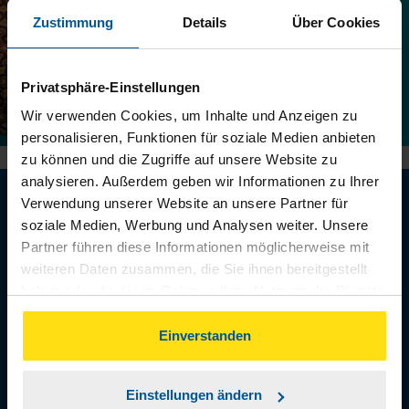
Zustimmung
Details
Über Cookies
Privatsphäre-Einstellungen
Wir verwenden Cookies, um Inhalte und Anzeigen zu
personalisieren, Funktionen für soziale Medien anbieten
zu können und die Zugriffe auf unsere Website zu
analysieren. Außerdem geben wir Informationen zu Ihrer
Verwendung unserer Website an unsere Partner für
soziale Medien, Werbung und Analysen weiter. Unsere
15 Euro Prämie für jedes
Partner führen diese Informationen möglicherweise mit
weiteren Daten zusammen, die Sie ihnen bereitgestellt
von Ihnen geworbene
haben oder die sie im Rahmen Ihrer Nutzung der Dienste
gesammelt haben. Indem Sie auf Einverstanden klicken,
Mitglied
können Sie der Verwendung von Cookies, gemäß
Einverstanden
unserer
➔ Datenschutzrichtlinie
zustimmen.
Zufrieden? Dann erzählen Sie doch Ihren
Einstellungen ändern
Freunden, Bekannten, Verwandten und