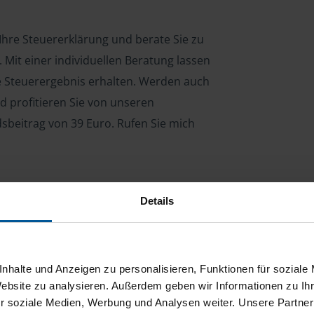
 Ihre Steuererklärung und berate Sie zu
Mit einer individuellen Beratung lassen
le Steuerergebnis erhalten. Werden auch
d profitieren Sie von unseren
dsbeitrag von 39 Euro. Rufen Sie mich
Details
ng für Arbeitnehmer, Beamte, Auszubildende,
 Steuerberatungsgesetz (StBerG). Auch bei Einkünften
en der geeignete Dienstleister für Sie.
nhalte und Anzeigen zu personalisieren, Funktionen für soziale
stständiger Tätigkeit und umsatzsteuerpflichtigen
Website zu analysieren. Außerdem geben wir Informationen zu I
r soziale Medien, Werbung und Analysen weiter. Unsere Partner