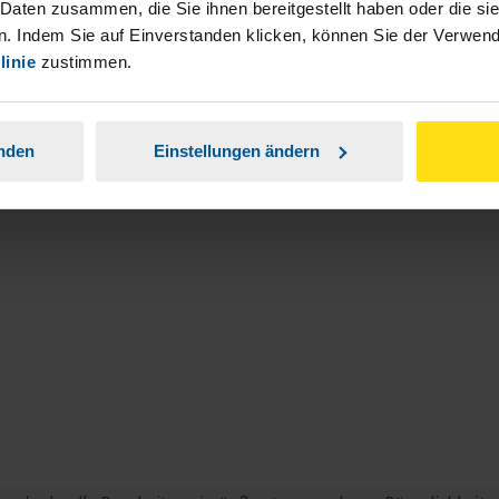
 Daten zusammen, die Sie ihnen bereitgestellt haben oder die s
. Indem Sie auf Einverstanden klicken, können Sie der Verwe
en an.
linie
zustimmen.
Zur Suche
n Ihrer Nähe.
anden
Einstellungen ändern