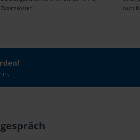
Zusatzkosten.
nach I
erden!
min.
sgespräch