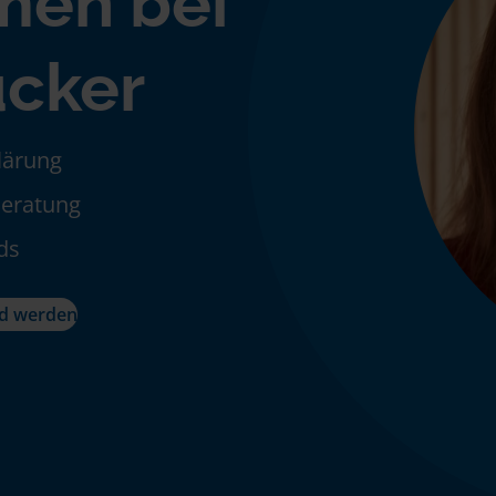
men bei
ucker
klärung
Beratung
ds
ed werden