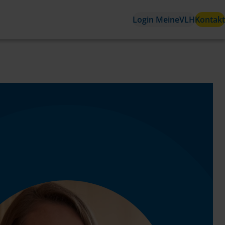
Login MeineVLH
Kontakt