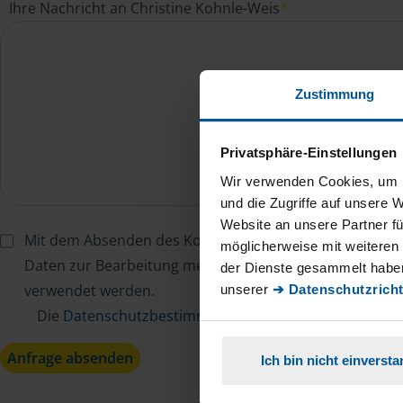
Ihre Nachricht an Christine Kohnle-Weis
*
Zustimmung
Privatsphäre-Einstellungen
Wir verwenden Cookies, um I
und die Zugriffe auf unsere 
Website an unsere Partner fü
Mit dem Absenden des Kontaktformulars erkläre ich mi
möglicherweise mit weiteren
Daten zur Bearbeitung meines Anliegens sowie zur inter
der Dienste gesammelt haben
verwendet werden.
unserer
➔ Datenschutzricht
Die
Datenschutzbestimmungen
habe ich zur Kenntn
Anfrage absenden
Ich bin nicht einverst