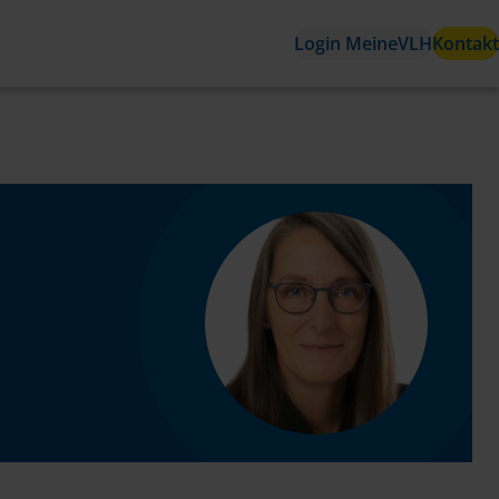
Login MeineVLH
Kontakt