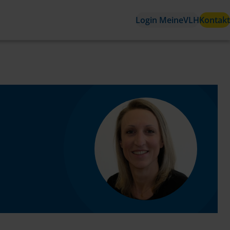
Login MeineVLH
Kontakt