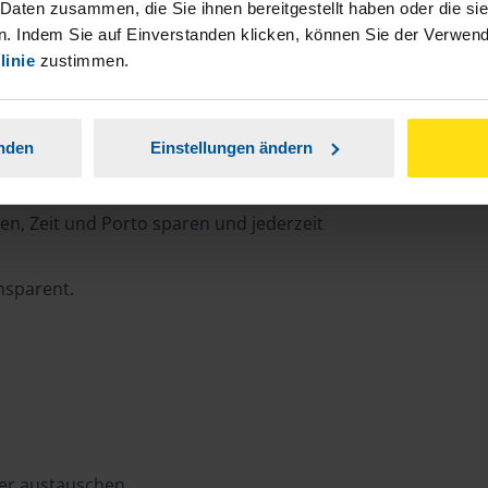
 Daten zusammen, die Sie ihnen bereitgestellt haben oder die s
. Indem Sie auf Einverstanden klicken, können Sie der Verwe
linie
zustimmen.
rtal
anden
Einstellungen ändern
n, Zeit und Porto sparen und jederzeit
ansparent.
ter austauschen