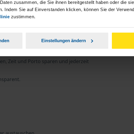
 Daten zusammen, die Sie ihnen bereitgestellt haben oder die s
. Indem Sie auf Einverstanden klicken, können Sie der Verwe
linie
zustimmen.
rtal
anden
Einstellungen ändern
n, Zeit und Porto sparen und jederzeit
ansparent.
ter austauschen