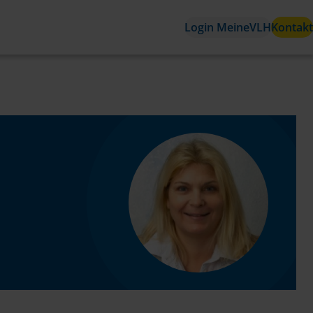
Login MeineVLH
Kontakt