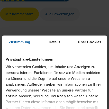
Mit Kommentare
Alle Bewertungen
Zustimmung
Details
Über Cookies
soll einfach so bleiben!!!!
Privatsphäre-Einstellungen
Heinrichs
Wir verwenden Cookies, um Inhalte und Anzeigen zu
personalisieren, Funktionen für soziale Medien anbieten
zu können und die Zugriffe auf unsere Website zu
analysieren. Außerdem geben wir Informationen zu Ihrer
Verwendung unserer Website an unsere Partner für
Es ist alles super.
soziale Medien, Werbung und Analysen weiter. Unsere
Partner führen diese Informationen möglicherweise mit
anonymes VLH-Mitglied
weiteren Daten zusammen, die Sie ihnen bereitgestellt