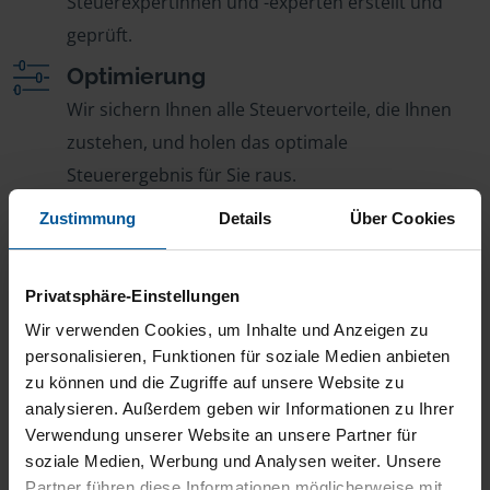
Steuerexpertinnen und -experten erstellt und
geprüft.
Optimierung
Wir sichern Ihnen alle Steuervorteile, die Ihnen
zustehen, und holen das optimale
Steuerergebnis für Sie raus.
Persönliche Beratung
Zustimmung
Details
Über Cookies
Bei Fragen zur Steuer ist Ihre VLH-Beratungsstelle
immer für Sie da – ohne Zusatzkosten.
Privatsphäre-Einstellungen
Fairer Beitrag
Wir verwenden Cookies, um Inhalte und Anzeigen zu
Sie zahlen für alle unsere Leistungen nur einen
personalisieren, Funktionen für soziale Medien anbieten
zu können und die Zugriffe auf unsere Website zu
jährlichen Mitgliedsbeitrag, der sich nach Ihren
analysieren. Außerdem geben wir Informationen zu Ihrer
Jahreseinnahmen richtet.
Verwendung unserer Website an unsere Partner für
soziale Medien, Werbung und Analysen weiter. Unsere
Partner führen diese Informationen möglicherweise mit