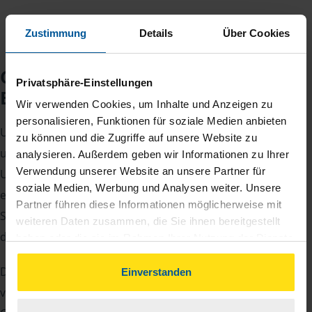
Zustimmung
Details
Über Cookies
Checkliste für Ihr
Privatsphäre-Einstellungen
Beratungsgespräch
Wir verwenden Cookies, um Inhalte und Anzeigen zu
personalisieren, Funktionen für soziale Medien anbieten
Um Ihre Steuererklärung erstellen zu können, benötigen
zu können und die Zugriffe auf unsere Website zu
unsere Beraterinnen und Berater eine Reihe von
analysieren. Außerdem geben wir Informationen zu Ihrer
Verwendung unserer Website an unsere Partner für
Unterlagen von Ihnen. Dazu gehört beispielsweise die
soziale Medien, Werbung und Analysen weiter. Unsere
elektronische Lohnsteuerbescheinigung, Ihre
Partner führen diese Informationen möglicherweise mit
Steueridentifikationsnummer, der Rentenbescheid oder
weiteren Daten zusammen, die Sie ihnen bereitgestellt
die Bescheinigung über das Kindergeld.
haben oder die sie im Rahmen Ihrer Nutzung der Dienste
gesammelt haben. Indem Sie auf Einverstanden klicken,
Damit Sie sich gut vorbereiten können und keinen der
können Sie der Verwendung von Cookies, gemäß
Einverstanden
unserer
➔ Datenschutzrichtlinie
zustimmen.
vielen Nachweise vergessen, stellen wir Ihnen hier eine