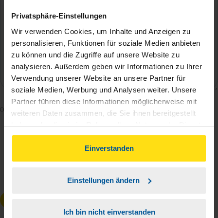
Privatsphäre-Einstellungen
Wir verwenden Cookies, um Inhalte und Anzeigen zu
personalisieren, Funktionen für soziale Medien anbieten
zu können und die Zugriffe auf unsere Website zu
analysieren. Außerdem geben wir Informationen zu Ihrer
Verwendung unserer Website an unsere Partner für
soziale Medien, Werbung und Analysen weiter. Unsere
Partner führen diese Informationen möglicherweise mit
Mit dem Absenden des Kontaktformulars erkläre ich
weiteren Daten zusammen, die Sie ihnen bereitgestellt
mich damit einverstanden, dass meine Daten zur
haben oder die sie im Rahmen Ihrer Nutzung der Dienste
Bearbeitung meines Anliegens sowie zur internen
gesammelt haben. Indem Sie auf Einverstanden klicken,
können Sie der Verwendung von Cookies, gemäß
Einverstanden
Analyse der Zugriffsquelle verwendet werden.
unserer
➔ Datenschutzrichtlinie
zustimmen.
Die
Datenschutzbestimmungen
habe ich zur
Kenntnis genommen.
*
Einstellungen ändern
Anfrage absenden
Ich bin nicht einverstanden