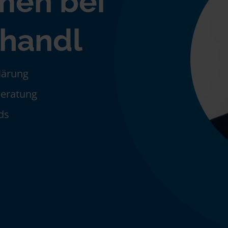
men bei
handl
klärung
Beratung
ds