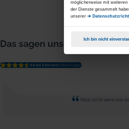
möglicherweise mit weiteren
der Dienste gesammelt haben
unserer
➔ Datenschutzricht
Ich bin nicht einverst
Das sagen unsere Mitglieder
4.8 von 5 Sternen
(9 Bewertungen)
Passt so! Es wäre nun au