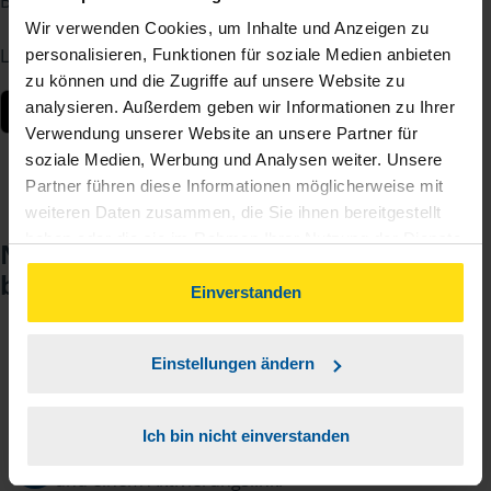
Berater – jederzeit und von überall.
Wir verwenden Cookies, um Inhalte und Anzeigen zu
Laden Sie die App kostenlos herunter:
personalisieren, Funktionen für soziale Medien anbieten
zu können und die Zugriffe auf unsere Website zu
analysieren. Außerdem geben wir Informationen zu Ihrer
Verwendung unserer Website an unsere Partner für
soziale Medien, Werbung und Analysen weiter. Unsere
Partner führen diese Informationen möglicherweise mit
weiteren Daten zusammen, die Sie ihnen bereitgestellt
haben oder die sie im Rahmen Ihrer Nutzung der Dienste
Noch keinen Zugang? So einfach
gesammelt haben. Indem Sie auf Einverstanden klicken,
beantragen Sie ihn.
können Sie der Verwendung von Cookies, gemäß
Einverstanden
unserer
➔ Datenschutzrichtlinie
zustimmen.
Einstellungen ändern
Sie teilen mir mit, dass Sie MeineVLH nutzen
1
wollen.
Ich bin nicht einverstanden
Sie bekommen eine E-Mail mit Ihren Zugangsdaten
2
und einem Aktivierungslink.