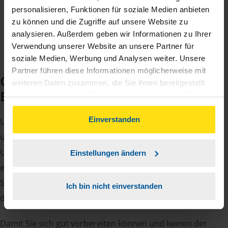
Jahreseinnahmen richtet.
personalisieren, Funktionen für soziale Medien anbieten
zu können und die Zugriffe auf unsere Website zu
analysieren. Außerdem geben wir Informationen zu Ihrer
Verwendung unserer Website an unsere Partner für
soziale Medien, Werbung und Analysen weiter. Unsere
Partner führen diese Informationen möglicherweise mit
Checkliste für Ihr
weiteren Daten zusammen, die Sie ihnen bereitgestellt
Beratungsgespräch
haben oder die sie im Rahmen Ihrer Nutzung der Dienste
gesammelt haben. Indem Sie auf Einverstanden klicken,
können Sie der Verwendung von Cookies, gemäß
Einverstanden
Um Ihre Steuererklärung erstellen zu können, benötigen
unserer
➔ Datenschutzrichtlinie
zustimmen.
unsere Beraterinnen und Berater eine Reihe von
Unterlagen von Ihnen. Dazu gehört beispielsweise die
Einstellungen ändern
elektronische Lohnsteuerbescheinigung, Ihre
Steueridentifikationsnummer, der Rentenbescheid oder
Ich bin nicht einverstanden
die Bescheinigung über das Kindergeld.
Damit Sie sich gut vorbereiten können und keinen der