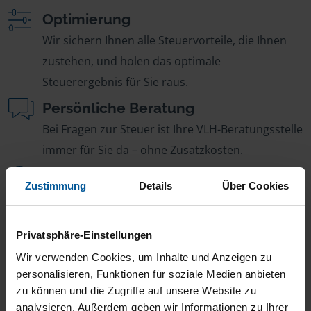
Optimierung
Wir sichern Ihnen alle Steuervorteile, die Ihnen
zustehen, und holen das optimale
Steuerergebnis für Sie raus.
Persönliche Beratung
Bei Fragen zur Steuer ist Ihre VLH-Beratungsstelle
immer für Sie da – ohne Zusatzkosten.
Fairer Beitrag
Zustimmung
Details
Über Cookies
Sie zahlen für alle unsere Leistungen nur einen
jährlichen Mitgliedsbeitrag, der sich nach Ihren
Privatsphäre-Einstellungen
Jahreseinnahmen richtet.
Wir verwenden Cookies, um Inhalte und Anzeigen zu
personalisieren, Funktionen für soziale Medien anbieten
zu können und die Zugriffe auf unsere Website zu
analysieren. Außerdem geben wir Informationen zu Ihrer