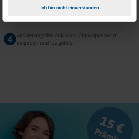
Ich bin nicht einverstanden
3
Sie erhalten von mir Ihr Einmal-Passwort.
Aktivierungslink anklicken, Einmalpasswort
4
eingeben und los geht's.