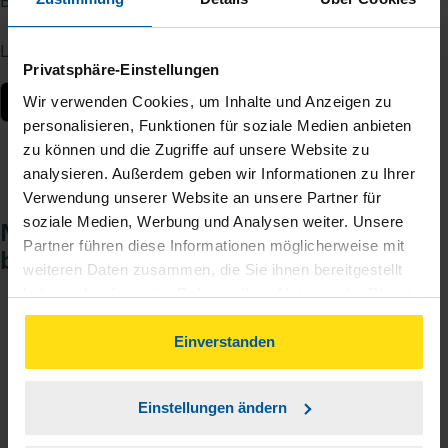
Berater – jederzeit und von überall.
Laden Sie die App kostenlos herunter:
Privatsphäre-Einstellungen
Wir verwenden Cookies, um Inhalte und Anzeigen zu
personalisieren, Funktionen für soziale Medien anbieten
zu können und die Zugriffe auf unsere Website zu
analysieren. Außerdem geben wir Informationen zu Ihrer
Verwendung unserer Website an unsere Partner für
soziale Medien, Werbung und Analysen weiter. Unsere
Noch keinen Zugang? So einfach
Partner führen diese Informationen möglicherweise mit
beantragen Sie ihn.
weiteren Daten zusammen, die Sie ihnen bereitgestellt
haben oder die sie im Rahmen Ihrer Nutzung der Dienste
gesammelt haben. Indem Sie auf Einverstanden klicken,
Sie teilen mir mit, dass Sie MeineVLH nutzen
1
können Sie der Verwendung von Cookies, gemäß
Einverstanden
wollen.
unserer
➔ Datenschutzrichtlinie
zustimmen.
Einstellungen ändern
Sie bekommen eine E-Mail mit Ihren Zugangsdaten
2
und einem Aktivierungslink.