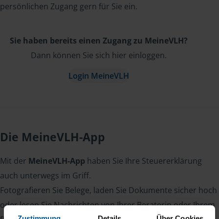
persönlichen Zugang gern für Sie ein.
Sie haben bereits einen Zugang zu MeineVLH?
Dann können Sie sich hier einloggen.
Login MeineVLH
Die MeineVLH-App
Mit der
MeineVLH-App
haben Sie Ihre Steuererklärung
auch unterwegs im Griff.
Fotografieren Sie Belege, laden Sie Dokumente sicher hoch
oder lesen Sie Nachrichten von Ihrer Beraterin oder Ihrem
Zustimmung
Details
Über Cookies