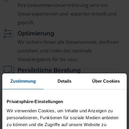
Ihre Einkommensteuererklärung wird von
Steuerexpertinnen und -experten erstellt und
geprüft.
Optimierung
Wir sichern Ihnen alle Steuervorteile, die Ihnen
zustehen, und holen das optimale
Steuerergebnis für Sie raus.
Persönliche Beratung
Bei Fragen zur Steuer ist Ihre VLH-Beratungsstelle
Zustimmung
Details
Über Cookies
immer für Sie da – ohne Zusatzkosten.
Fairer Beitrag
Privatsphäre-Einstellungen
Sie zahlen für alle unsere Leistungen nur einen
Wir verwenden Cookies, um Inhalte und Anzeigen zu
jährlichen Mitgliedsbeitrag, der sich nach Ihren
personalisieren, Funktionen für soziale Medien anbieten
Jahreseinnahmen richtet.
zu können und die Zugriffe auf unsere Website zu