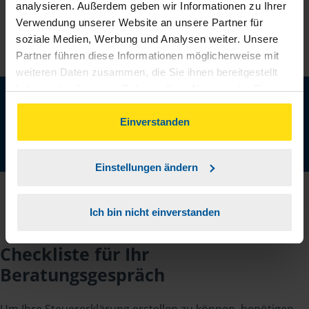
analysieren. Außerdem geben wir Informationen zu Ihrer
Verwendung unserer Website an unsere Partner für
soziale Medien, Werbung und Analysen weiter. Unsere
Partner führen diese Informationen möglicherweise mit
weiteren Daten zusammen, die Sie ihnen bereitgestellt
haben oder die sie im Rahmen Ihrer Nutzung der Dienste
Neu: Jetzt auch digital Mitglied werden!
gesammelt haben. Indem Sie auf Einverstanden klicken,
Schnell, einfach und komplett online - ohne Termin.
können Sie der Verwendung von Cookies, gemäß
Einverstanden
unserer
➔ Datenschutzrichtlinie
zustimmen.
Jetzt digital starten
Einstellungen ändern
Ich bin nicht einverstanden
Checkliste für Ihr
Beratungsgespräch
Um Ihre Steuererklärung erstellen zu können, benötigen