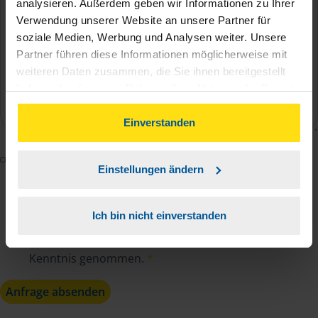
analysieren. Außerdem geben wir Informationen zu Ihrer
Verwendung unserer Website an unsere Partner für
soziale Medien, Werbung und Analysen weiter. Unsere
Partner führen diese Informationen möglicherweise mit
weiteren Daten zusammen, die Sie ihnen bereitgestellt
haben oder die sie im Rahmen Ihrer Nutzung der Dienste
gesammelt haben. Indem Sie auf Einverstanden klicken,
können Sie der Verwendung von Cookies, gemäß
Einverstanden
unserer
➔ Datenschutzrichtlinie
zustimmen.
Mit dem Absenden des Kontaktformulars erkläre ich
Einstellungen ändern
mich damit einverstanden, dass meine Daten zur
Bearbeitung meines Anliegens sowie zur internen
Ich bin nicht einverstanden
Analyse der Zugriffsquelle verwendet werden.
Die
Datenschutzbestimmungen
habe ich zur
Kenntnis genommen.
*
Anfrage absenden