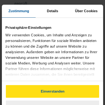
geprüft.
Zustimmung
Details
Über Cookies
Optimierung
Wir sichern Ihnen alle Steuervorteile, die Ihnen
zustehen, und holen das optimale
Privatsphäre-Einstellungen
Steuerergebnis für Sie raus.
Wir verwenden Cookies, um Inhalte und Anzeigen zu
personalisieren, Funktionen für soziale Medien anbieten
Persönliche Beratung
zu können und die Zugriffe auf unsere Website zu
Bei Fragen zur Steuer ist Ihre VLH-Beratungsstelle
analysieren. Außerdem geben wir Informationen zu Ihrer
immer für Sie da – ohne Zusatzkosten.
Verwendung unserer Website an unsere Partner für
soziale Medien, Werbung und Analysen weiter. Unsere
Fairer Beitrag
Partner führen diese Informationen möglicherweise mit
Sie zahlen für alle unsere Leistungen nur einen
weiteren Daten zusammen, die Sie ihnen bereitgestellt
jährlichen Mitgliedsbeitrag, der sich nach Ihren
haben oder die sie im Rahmen Ihrer Nutzung der Dienste
gesammelt haben. Indem Sie auf Einverstanden klicken,
Jahreseinnahmen richtet.
können Sie der Verwendung von Cookies, gemäß
Einverstanden
unserer
➔ Datenschutzrichtlinie
zustimmen.