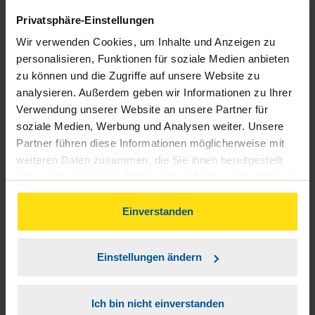
Sie mehrfach weiterempfohlen.
Privatsphäre-Einstellungen
Wir verwenden Cookies, um Inhalte und Anzeigen zu
anonymes VLH-Mitglied
personalisieren, Funktionen für soziale Medien anbieten
zu können und die Zugriffe auf unsere Website zu
analysieren. Außerdem geben wir Informationen zu Ihrer
Verwendung unserer Website an unsere Partner für
soziale Medien, Werbung und Analysen weiter. Unsere
Wir sind rundherum gut beraten, dem ist nichts
Partner führen diese Informationen möglicherweise mit
hinzuzufügen! Besten Dank
weiteren Daten zusammen, die Sie ihnen bereitgestellt
haben oder die sie im Rahmen Ihrer Nutzung der Dienste
K. Kapahnke
gesammelt haben. Indem Sie auf Einverstanden klicken,
können Sie der Verwendung von Cookies, gemäß
Einverstanden
unserer
➔ Datenschutzrichtlinie
zustimmen.
Einstellungen ändern
Seit über 10 Jahren zufriedenes Mitglied bei der VLH!
Service und Kompetenz-einfach TOP!
Ich bin nicht einverstanden