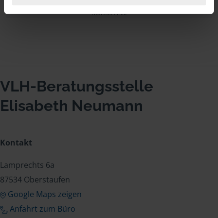
Marcus Frick
VLH-Beratungsstelle
Elisabeth Neumann
Kontakt
Lamprechts 6a
87534 Oberstaufen
Google Maps zeigen
Anfahrt zum Büro