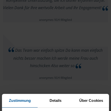
kompetente Unterstützung, die ich bisher erfahren durfte.
Vielen Dank für Ihre wertvolle Arbeit und Ihr Engagement!
anonymes VLH-Mitglied
Das Team war einfach spitze Da kann man einfach
nichts besser machen Ich werde meine Frau auch
hinschicken Also weiter so
anonymes VLH-Mitglied
Zustimmung
Details
Über Cookies
Alles perfekt, lasse es weiterhin von Ihnen machen, habe