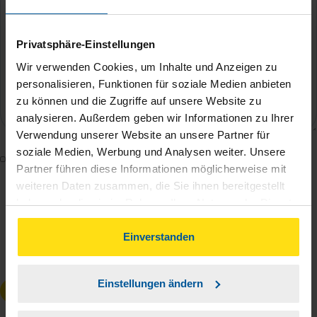
Privatsphäre-Einstellungen
Wir verwenden Cookies, um Inhalte und Anzeigen zu
personalisieren, Funktionen für soziale Medien anbieten
zu können und die Zugriffe auf unsere Website zu
analysieren. Außerdem geben wir Informationen zu Ihrer
Verwendung unserer Website an unsere Partner für
soziale Medien, Werbung und Analysen weiter. Unsere
Mit dem Absenden des Kontaktformulars erkläre ich
Partner führen diese Informationen möglicherweise mit
mich damit einverstanden, dass meine Daten zur
weiteren Daten zusammen, die Sie ihnen bereitgestellt
Bearbeitung meines Anliegens sowie zur internen
haben oder die sie im Rahmen Ihrer Nutzung der Dienste
Analyse der Zugriffsquelle verwendet werden.
gesammelt haben. Indem Sie auf Einverstanden klicken,
Die
Datenschutzbestimmungen
habe ich zur
können Sie der Verwendung von Cookies, gemäß
Einverstanden
unserer
➔ Datenschutzrichtlinie
zustimmen.
Kenntnis genommen.
*
Einstellungen ändern
Anfrage absenden