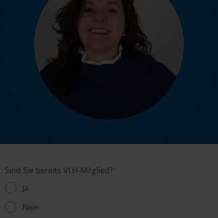
Sind Sie bereits VLH-Mitglied?
*
Ja
Nein