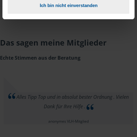
Ich bin nicht einverstanden
Das sagen meine Mitglieder
Echte Stimmen aus der Beratung
Alles Tipp Top und in absolut bester Ordnung . Vielen
Dank für Ihre Hilfe .
anonymes VLH-Mitglied