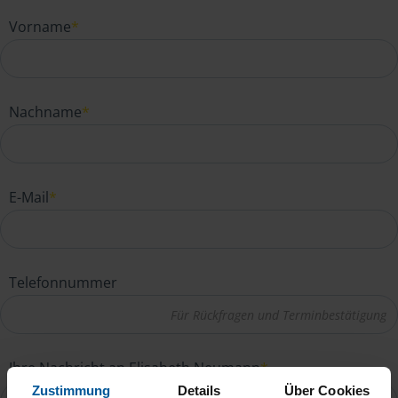
Vorname
*
Nachname
*
E-Mail
*
Telefonnummer
Ihre Nachricht an Elisabeth Neumann
*
Zustimmung
Details
Über Cookies