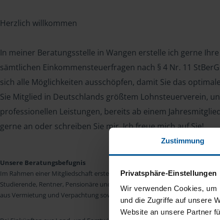
Herzlich willkommen
In meiner Beratungsstelle in Wangen erstelle ich gerne Ihr
sämtlichen Einkommensteuerfragen nach § 4 Nr. 11 StBerG. 
sich alle Möglichkeiten ausschöpfen, damit Sie das optima
Sie Mitglied in Deutschlands größtem Lohnsteuerverein, un
professionellen Leistungen, bereits ab einem Jahresmitglie
gerne an oder schreiben Sie mir. Ich freue mich auf Sie!
Zustimmung
Unsere Beratungsbefugnis
Privatsphäre-Einstellungen
Im Rahmen einer Mitgliedschaft erstellen wir die Einkommensteuererkläru
Studierende, Rentner, Pensionäre und Unterhaltsempfänger nach § 4 Nr. 11
Wir verwenden Cookies, um I
aus Vermietung und Verpachtung sowie Kapitalerträgen sind wir in vielen Fäll
und die Zugriffe auf unsere 
Website an unsere Partner fü