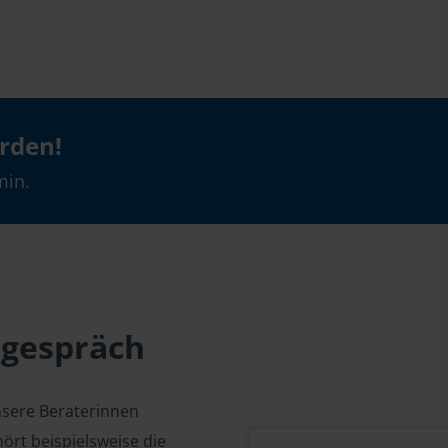
erden!
min.
sgespräch
nsere Beraterinnen
ört beispielsweise die