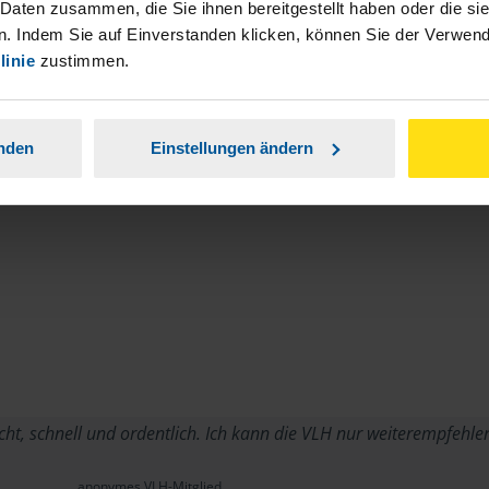
stständiger Tätigkeit und umsatzsteuerpflichtigen
 Daten zusammen, die Sie ihnen bereitgestellt haben oder die s
. Indem Sie auf Einverstanden klicken, können Sie der Verwe
linie
zustimmen.
anden
Einstellungen ändern
cht, schnell und ordentlich. Ich kann die VLH nur weiterempfehl
anonymes VLH-Mitglied