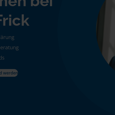
men bei
rick
klärung
Beratung
ds
ed werden