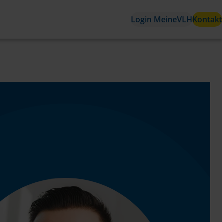
Login MeineVLH
Kontakt