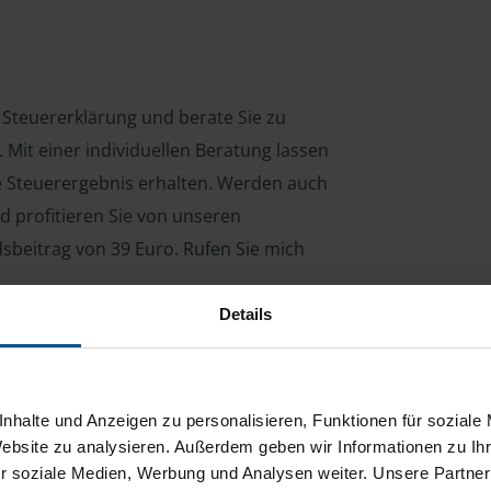
e Steuererklärung und berate Sie zu
Mit einer individuellen Beratung lassen
le Steuerergebnis erhalten. Werden auch
d profitieren Sie von unseren
dsbeitrag von 39 Euro. Rufen Sie mich
Details
ng für Arbeitnehmer, Beamte, Auszubildende,
 Steuerberatungsgesetz (StBerG). Auch bei Einkünften
nhalte und Anzeigen zu personalisieren, Funktionen für soziale
en der geeignete Dienstleister für Sie.
Website zu analysieren. Außerdem geben wir Informationen zu I
r soziale Medien, Werbung und Analysen weiter. Unsere Partner