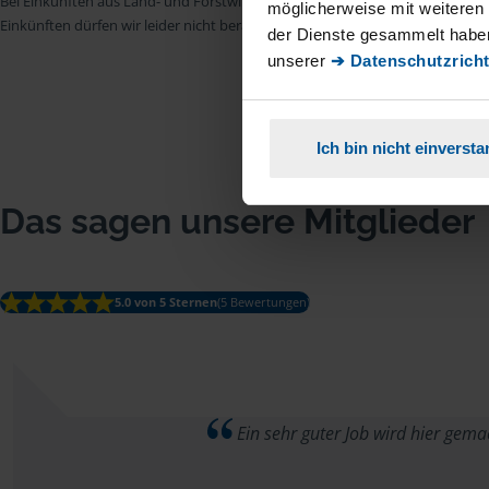
Bei Einkünften aus Land- und Forstwirtschaft, aus Gewerbebetrieb, aus selb
möglicherweise mit weiteren
Einkünften dürfen wir leider nicht beraten.
der Dienste gesammelt haben
unserer
➔ Datenschutzricht
Ich bin nicht einverst
Das sagen unsere Mitglieder
5.0 von 5 Sternen
(5 Bewertungen)
Ein sehr guter Job wird hier gema