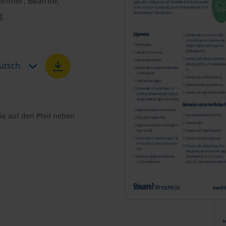
tnehmer, Beamte,
g.
utsch
e auf den Pfeil neben