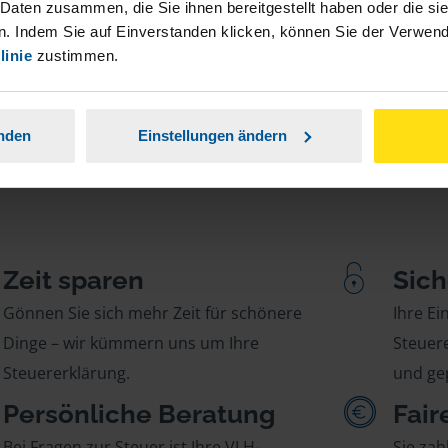
stständiger Tätigkeit und umsatzsteuerpflichtigen
 Daten zusammen, die Sie ihnen bereitgestellt haben oder die s
. Indem Sie auf Einverstanden klicken, können Sie der Verwe
linie
zustimmen.
anden
Einstellungen ändern
Zeit sparen
Sich
Gönnen Sie sich mehr Zeit für schönere
Ihre E
Dinge – wir kümmern uns um Ihre
Steuere
Steuererklärung.
und gep
Persönliche Beratung
Fair
Bei Fragen zur Steuer ist Ihre VLH-
Sie zah