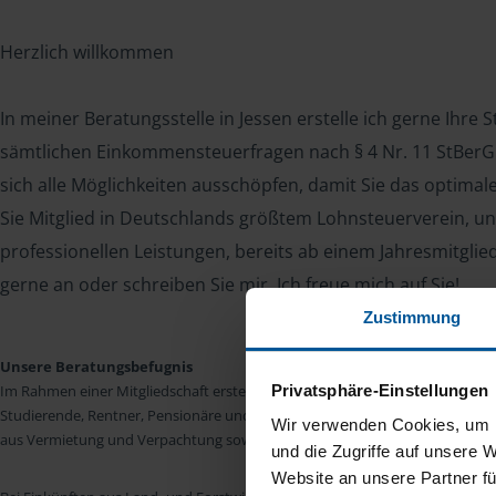
Herzlich willkommen
In meiner Beratungsstelle in Jessen erstelle ich gerne Ihre
sämtlichen Einkommensteuerfragen nach § 4 Nr. 11 StBerG. 
sich alle Möglichkeiten ausschöpfen, damit Sie das optima
Sie Mitglied in Deutschlands größtem Lohnsteuerverein, un
professionellen Leistungen, bereits ab einem Jahresmitglie
gerne an oder schreiben Sie mir. Ich freue mich auf Sie!
Zustimmung
Unsere Beratungsbefugnis
Privatsphäre-Einstellungen
Im Rahmen einer Mitgliedschaft erstellen wir die Einkommensteuererkläru
Studierende, Rentner, Pensionäre und Unterhaltsempfänger nach § 4 Nr. 11
Wir verwenden Cookies, um I
aus Vermietung und Verpachtung sowie Kapitalerträgen sind wir in vielen Fäll
und die Zugriffe auf unsere 
Website an unsere Partner fü