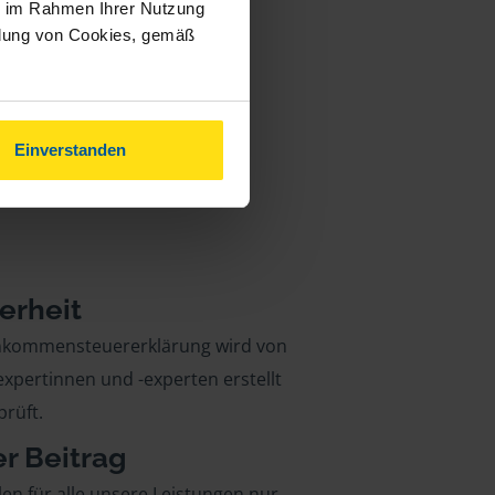
ie im Rahmen Ihrer Nutzung
ndung von Cookies, gemäß
Einverstanden
erheit
inkommensteuererklärung wird von
xpertinnen und -experten erstellt
rüft.
er Beitrag
len für alle unsere Leistungen nur