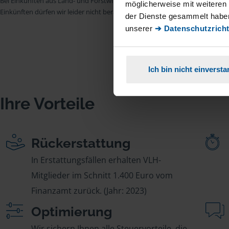
Bei Einkünften aus Land- und Forstwirtschaft, aus Gewerbebetrieb, aus selb
möglicherweise mit weiteren
Einkünften dürfen wir leider nicht beraten.
der Dienste gesammelt haben
unserer
➔ Datenschutzricht
Ich bin nicht einverst
Ihre Vorteile
Rückerstattung
In Erstattungsfällen erhalten VLH-
Mitglieder im Schnitt 1.400 Euro vom
Finanzamt zurück. (Jahr: 2023)
Optimierung
Wir sichern Ihnen alle Steuervorteile, die