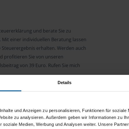
 Steuererklärung und berate Sie zu
Mit einer individuellen Beratung lassen
le Steuerergebnis erhalten. Werden auch
d profitieren Sie von unseren
dsbeitrag von 39 Euro. Rufen Sie mich
Details
ng für Arbeitnehmer, Beamte, Auszubildende,
 Steuerberatungsgesetz (StBerG). Auch bei Einkünften
nhalte und Anzeigen zu personalisieren, Funktionen für soziale
en der geeignete Dienstleister für Sie.
Website zu analysieren. Außerdem geben wir Informationen zu I
r soziale Medien, Werbung und Analysen weiter. Unsere Partner