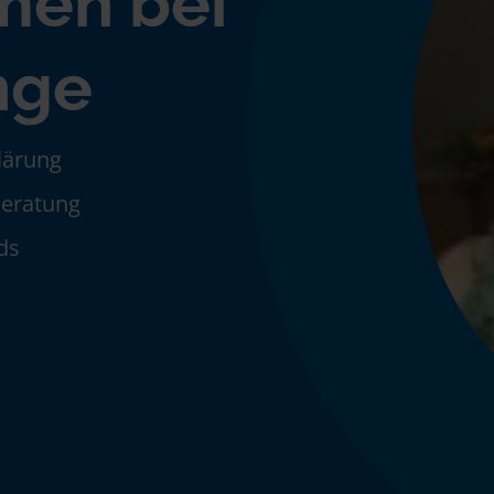
men bei
nge
klärung
Beratung
ds