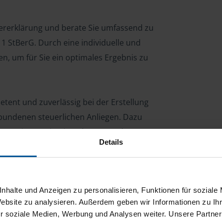
euererklärung und berate Sie umfassend zu
1 StBerG. Durch eine individuelle und
ten, um für Sie ein optimales Ergebnis zu
etent und zuverlässig bei der Erstellung
bundenen steuerlichen Anliegen. Dazu
en wie z.B. Bitcoin, Ethereum oder
Details
en, unter anderem auch fliegendes
 ich die aktuellen steuerlichen
nhalte und Anzeigen zu personalisieren, Funktionen für soziale
Website zu analysieren. Außerdem geben wir Informationen zu I
e berufsbezogene Werbungskosten.
r soziale Medien, Werbung und Analysen weiter. Unsere Partner