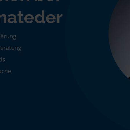
inateder
klärung
Beratung
ds
ache