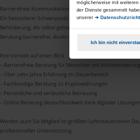
möglicherweise mit weiteren
Barrierefreie Kommunikation in Gebärdensprache
der Dienste gesammelt haben
Ein besonderer Schwerpunkt meiner Arbeit liegt in der st
unserer
➔ Datenschutzricht
Behinderung. Als selbst gehörloser CI-Träger beherrsche i
Beratung barrierefrei, direkt und auf Augenhöhe erfolgen k
Ich bin nicht einverst
Ihre Vorteile auf einen Blick
– Barrierefreie Beratung für Menschen mit Hörbehinderun
– Über zehn Jahre Erfahrung im Steuerbereich
– Fachkundige Beratung zu Kryptowährungen
– Persönliche und verlässliche Betreuung
– Online-Beratung deutschlandweit dank digitaler Lösunge
Werden auch Sie Mitglied im größten Lohnsteuerverein Deu
professioneller Unterstützung.