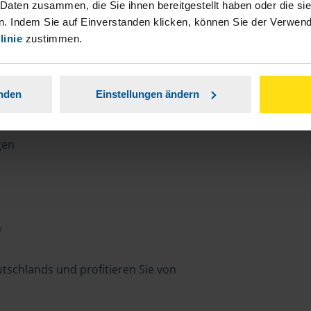
 Daten zusammen, die Sie ihnen bereitgestellt haben oder die s
. Indem Sie auf Einverstanden klicken, können Sie der Verwe
euerlichen Beratung von Menschen mit
linie
zustimmen.
ch die Gebärdensprache, sodass die
ann.
anden
Einstellungen ändern
gen
n
tschlands und profitieren Sie von