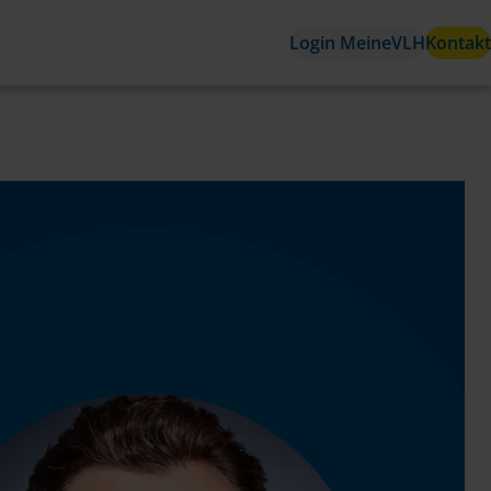
Login MeineVLH
Kontakt