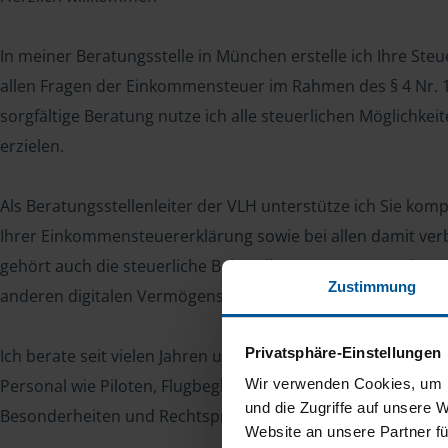
In meiner Beratungsstelle in München erstelle ich Ihre St
allen Fragen der Einkommensteuer im Rahmen des § 4 Nr. 1
sorgfältige Beratung nutze ich alle steuerlichen Möglichkei
erzielen.
Als Beratungsstellenleiter der VLH unterstütze ich Sie komp
Ihrer Einkommensteuererklärung sowie bei allen damit ver
gehört auch die steuerliche Behandlung von Kryptowährung
Zustimmung
anderen digitalen Vermögenswerten.
Privatsphäre-Einstellungen
Ich berate seit vielen Jahren unterschiedliche Berufsgrupp
Personal wie Piloten, Flugbegleiter und Purser. Dabei kenne
Wir verwenden Cookies, um I
und die Zugriffe auf unsere 
Besonderheiten und Rechtsprechungen und berücksichtig
Website an unsere Partner fü