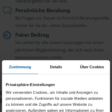
Steuerergebnis für Sie raus.
Persönliche Beratung
Bei Fragen zur Steuer ist Ihre VLH-Beratungsstelle
immer für Sie da – ohne Zusatzkosten.
Fairer Beitrag
Sie zahlen für alle unsere Leistungen nur einen
jährlichen Mitgliedsbeitrag, der sich nach Ihren
Jahreseinnahmen richtet.
Zustimmung
Details
Über Cookies
Privatsphäre-Einstellungen
Checkliste für Ihr
Wir verwenden Cookies, um Inhalte und Anzeigen zu
Beratungsgespräch
personalisieren, Funktionen für soziale Medien anbieten
zu können und die Zugriffe auf unsere Website zu
analysieren. Außerdem geben wir Informationen zu Ihrer