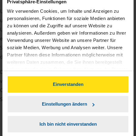
Privatsphäre-Einstellungen
Um Ihre Steuererklärung erstellen zu können, benötigen
Wir verwenden Cookies, um Inhalte und Anzeigen zu
personalisieren, Funktionen für soziale Medien anbieten
unsere Beraterinnen und Berater eine Reihe von
zu können und die Zugriffe auf unsere Website zu
Unterlagen von Ihnen. Dazu gehört beispielsweise die
analysieren. Außerdem geben wir Informationen zu Ihrer
elektronische Lohnsteuerbescheinigung, Ihre
Verwendung unserer Website an unsere Partner für
Steueridentifikationsnummer, der Rentenbescheid oder
soziale Medien, Werbung und Analysen weiter. Unsere
Partner führen diese Informationen möglicherweise mit
die Bescheinigung über das Kindergeld.
weiteren Daten zusammen, die Sie ihnen bereitgestellt
haben oder die sie im Rahmen Ihrer Nutzung der Dienste
Damit Sie sich gut vorbereiten können und keinen der
gesammelt haben. Indem Sie auf Einverstanden klicken,
vielen Nachweise vergessen, stellen wir Ihnen hier eine
können Sie der Verwendung von Cookies, gemäß
Einverstanden
Checkliste für Arbeitnehmer, Beamte, Auszubildende und
unserer
➔ Datenschutzrichtlinie
zustimmen.
Studenten sowie Rentner zur Verfügung.
Einstellungen ändern
Checkliste
Ich bin nicht einverstanden
Deutsch