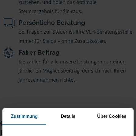
zustehen, und holen das optimale
Steuerergebnis für Sie raus.
Persönliche Beratung
Bei Fragen zur Steuer ist Ihre VLH-Beratungsstelle
immer für Sie da – ohne Zusatzkosten.
Fairer Beitrag
Sie zahlen für alle unsere Leistungen nur einen
jährlichen Mitgliedsbeitrag, der sich nach Ihren
Jahreseinnahmen richtet.
Zustimmung
Details
Über Cookies
Checkliste für Ihr
Beratungsgespräch