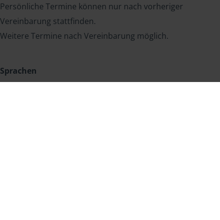
Persönliche Termine können nur nach vorheriger
Vereinbarung stattfinden.
Weitere Termine nach Vereinbarung möglich.
Sprachen
Deutsch
Englisch
Italienisch
Rumänisch
Russisch
Wir machen Urlaub: Unsere Beratungsstelle ist vom 05.08.26 bis
14.08.26 nicht erreichbar.