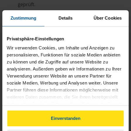
geprüft.
Optimierung
Zustimmung
Details
Über Cookies
Wir sichern Ihnen alle Steuervorteile, die Ihnen
zustehen, und holen das optimale
Privatsphäre-Einstellungen
Steuerergebnis für Sie raus.
Wir verwenden Cookies, um Inhalte und Anzeigen zu
Persönliche Beratung
personalisieren, Funktionen für soziale Medien anbieten
Bei Fragen zur Steuer ist Ihre VLH-Beratungsstelle
zu können und die Zugriffe auf unsere Website zu
analysieren. Außerdem geben wir Informationen zu Ihrer
immer für Sie da – ohne Zusatzkosten.
Verwendung unserer Website an unsere Partner für
Fairer Beitrag
soziale Medien, Werbung und Analysen weiter. Unsere
Sie zahlen für alle unsere Leistungen nur einen
Partner führen diese Informationen möglicherweise mit
weiteren Daten zusammen, die Sie ihnen bereitgestellt
jährlichen Mitgliedsbeitrag, der sich nach Ihren
haben oder die sie im Rahmen Ihrer Nutzung der Dienste
Jahreseinnahmen richtet.
gesammelt haben. Indem Sie auf Einverstanden klicken,
können Sie der Verwendung von Cookies, gemäß
Einverstanden
unserer
➔ Datenschutzrichtlinie
zustimmen.