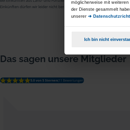
Bei Einkünften aus Land- und Forstwirtschaft, aus Gewerbebetrieb, aus selb
möglicherweise mit weiteren
Einkünften dürfen wir leider nicht beraten.
der Dienste gesammelt haben
unserer
➔ Datenschutzricht
Ich bin nicht einverst
Das sagen unsere Mitglieder
5.0 von 5 Sternen
(11 Bewertungen)