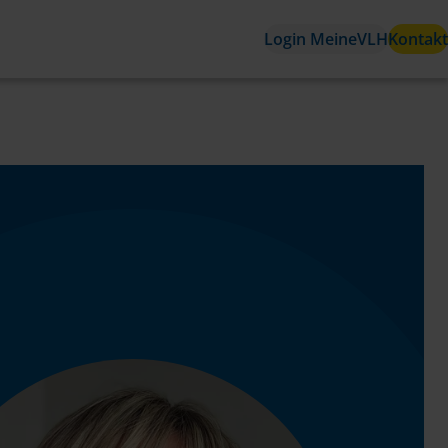
Login MeineVLH
Kontakt