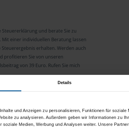
re Steuererklärung und berate Sie zu
Mit einer individuellen Beratung lassen
le Steuerergebnis erhalten. Werden auch
d profitieren Sie von unseren
dsbeitrag von 39 Euro. Rufen Sie mich
Details
ng für Arbeitnehmer, Beamte, Auszubildende,
 Steuerberatungsgesetz (StBerG). Auch bei Einkünften
nhalte und Anzeigen zu personalisieren, Funktionen für soziale
en der geeignete Dienstleister für Sie.
Website zu analysieren. Außerdem geben wir Informationen zu I
r soziale Medien, Werbung und Analysen weiter. Unsere Partner