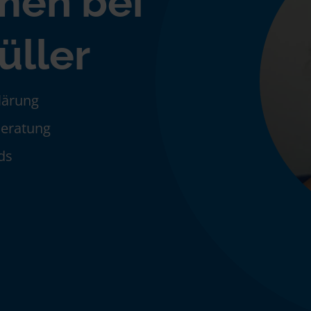
men bei
üller
klärung
Beratung
ds