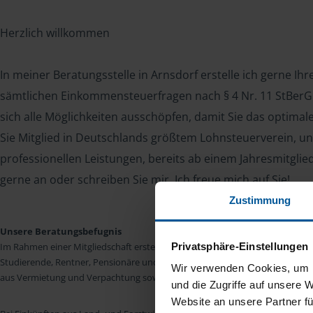
Herzlich willkommen
In meiner Beratungsstelle in Arnsdorf erstelle ich gerne Ih
sämtlichen Einkommensteuerfragen nach § 4 Nr. 11 StBerG. 
sich alle Möglichkeiten ausschöpfen, damit Sie das optima
Sie Mitglied in Deutschlands größtem Lohnsteuerverein, un
professionellen Leistungen, bereits ab einem Jahresmitglie
gerne an oder schreiben Sie mir. Ich freue mich auf Sie!
Zustimmung
Unsere Beratungsbefugnis
Privatsphäre-Einstellungen
Im Rahmen einer Mitgliedschaft erstellen wir die Einkommensteuererkläru
Studierende, Rentner, Pensionäre und Unterhaltsempfänger nach § 4 Nr. 11
Wir verwenden Cookies, um I
aus Vermietung und Verpachtung sowie Kapitalerträgen sind wir in vielen Fäll
und die Zugriffe auf unsere 
Website an unsere Partner fü