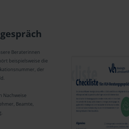
sgespräch
nsere Beraterinnen
ört beispielsweise die
fikationsnummer, der
d.
en Nachweise
tnehmer, Beamte,
g.