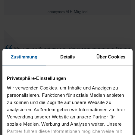
anonymes VLH-Mitglied
Wie unsere Beantwortung der vorangegangenen Fragen
Zustimmung
Details
Über Cookies
zeigt. kann man sich eine Beraterin wie unsere Frau Müller in
Arnsdorf, nur wünschen. Deshalb haben wir auch keine
Verbesserungen zu vermelden. Wir sind bei ihr sehr gut
Privatsphäre-Einstellungen
aufgehoben. Vielen Dank. Andrea und Horst Goldbach
Wir verwenden Cookies, um Inhalte und Anzeigen zu
personalisieren, Funktionen für soziale Medien anbieten
Andrea und Horst Goldbach
zu können und die Zugriffe auf unsere Website zu
analysieren. Außerdem geben wir Informationen zu Ihrer
Verwendung unserer Website an unsere Partner für
soziale Medien, Werbung und Analysen weiter. Unsere
Partner führen diese Informationen möglicherweise mit