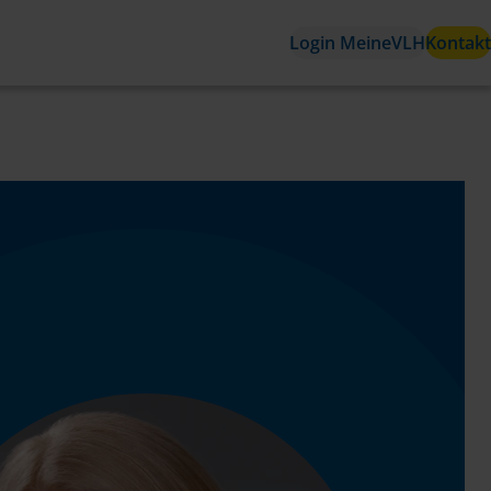
Login MeineVLH
Kontakt