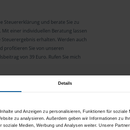
re Steuererklärung und berate Sie zu
Mit einer individuellen Beratung lassen
le Steuerergebnis erhalten. Werden auch
d profitieren Sie von unseren
dsbeitrag von 39 Euro. Rufen Sie mich
Details
ng für Arbeitnehmer, Beamte, Auszubildende,
 Steuerberatungsgesetz (StBerG). Auch bei Einkünften
en der geeignete Dienstleister für Sie.
nhalte und Anzeigen zu personalisieren, Funktionen für soziale
Website zu analysieren. Außerdem geben wir Informationen zu I
stständiger Tätigkeit und umsatzsteuerpflichtigen
r soziale Medien, Werbung und Analysen weiter. Unsere Partner