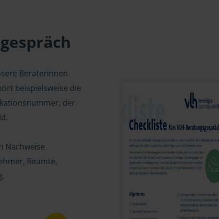
sgespräch
nsere Beraterinnen
ört beispielsweise die
fikationsnummer, der
d.
en Nachweise
tnehmer, Beamte,
g.