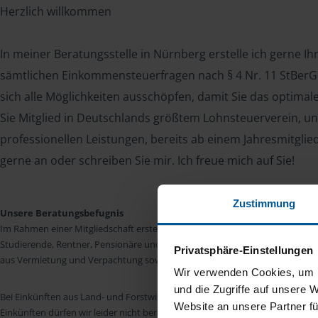
Herzlich willkommen
In meiner Beratungsstelle in Nürnberg erstelle ich gerne Ih
sämtlichen Einkommensteuerfragen nach § 4 Nr. 11 StBerG. 
sich alle Möglichkeiten ausschöpfen, damit Sie das optima
Sie Mitglied in Deutschlands größtem Lohnsteuerverein, un
professionellen Leistungen, bereits ab einem Jahresmitglie
gerne an oder schreiben Sie mir. Ich freue mich auf Sie!
Zustimmung
Unsere Beratungsbefugnis
Im Rahmen einer Mitgliedschaft erstellen wir die Einkommensteuererkläru
Studierende, Rentner, Pensionäre und Unterhaltsempfänger nach § 4 Nr. 11
Privatsphäre-Einstellungen
aus Vermietung und Verpachtung sowie Kapitalerträgen sind wir in vielen Fäll
Wir verwenden Cookies, um I
und die Zugriffe auf unsere 
Bei Einkünften aus Land- und Forstwirtschaft, aus Gewerbebetrieb, aus selb
Website an unsere Partner fü
Einkünften dürfen wir leider nicht beraten.