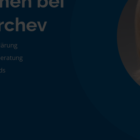
men bei
rchev
klärung
Beratung
ds