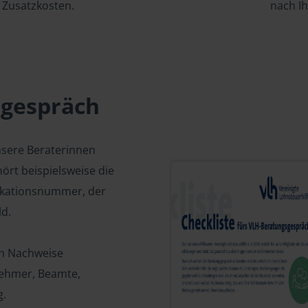
Zusatzkosten.
nach I
sgespräch
nsere Beraterinnen
ört beispielsweise die
fikationsnummer, der
d.
en Nachweise
tnehmer, Beamte,
g.