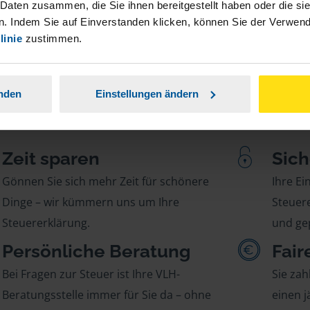
 Daten zusammen, die Sie ihnen bereitgestellt haben oder die s
. Indem Sie auf Einverstanden klicken, können Sie der Verwe
linie
zustimmen.
anden
Einstellungen ändern
Zeit sparen
Sich
Gönnen Sie sich mehr Zeit für schönere
Ihre E
Dinge – wir kümmern uns um Ihre
Steuere
Steuererklärung.
und gep
Persönliche Beratung
Fair
Bei Fragen zur Steuer ist Ihre VLH-
Sie zah
Beratungsstelle immer für Sie da – ohne
einen j