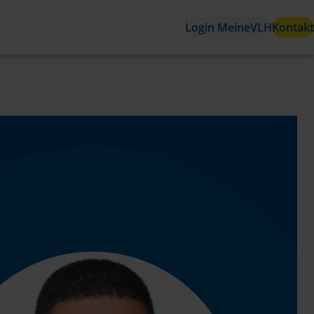
Login MeineVLH
Kontakt