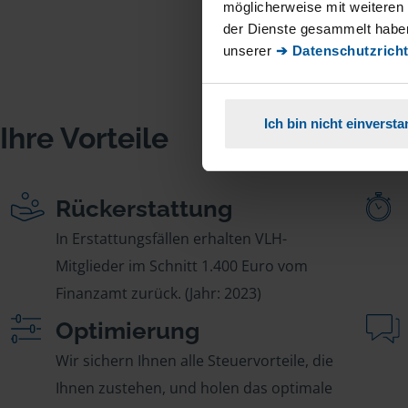
möglicherweise mit weiteren
der Dienste gesammelt haben
unserer
➔ Datenschutzricht
Ich bin nicht einverst
Ihre Vorteile
Rückerstattung
In Erstattungsfällen erhalten VLH-
Mitglieder im Schnitt 1.400 Euro vom
Finanzamt zurück. (Jahr: 2023)
Optimierung
Wir sichern Ihnen alle Steuervorteile, die
Ihnen zustehen, und holen das optimale