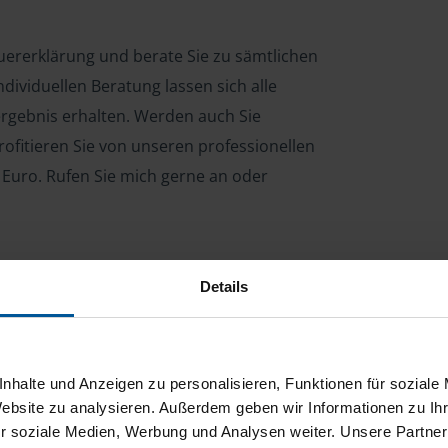
teuererklärung und berate Sie zu sämtlichen
dividuellen Beratung lassen sich alle
ergebnis erhalten. Werden auch Sie
ofitieren Sie von unseren professionellen
 Euro. Rufen Sie mich gerne an oder
Details
ng für Arbeitnehmer, Beamte, Auszubildende,
 Steuerberatungsgesetz (StBerG). Auch bei Einkünften
en der geeignete Dienstleister für Sie.
nhalte und Anzeigen zu personalisieren, Funktionen für soziale
stständiger Tätigkeit und umsatzsteuerpflichtigen
Website zu analysieren. Außerdem geben wir Informationen zu I
r soziale Medien, Werbung und Analysen weiter. Unsere Partner