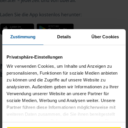
Berater – jederzeit und von überall.
Laden Sie die App kostenlos herunter:
Zustimmung
Details
Über Cookies
Privatsphäre-Einstellungen
Noch keinen Zugang? So einfach
Wir verwenden Cookies, um Inhalte und Anzeigen zu
beantragen Sie ihn.
personalisieren, Funktionen für soziale Medien anbieten
zu können und die Zugriffe auf unsere Website zu
analysieren. Außerdem geben wir Informationen zu Ihrer
Verwendung unserer Website an unsere Partner für
Sie teilen mir mit, dass Sie MeineVLH nutzen
1
soziale Medien, Werbung und Analysen weiter. Unsere
wollen.
Partner führen diese Informationen möglicherweise mit
weiteren Daten zusammen, die Sie ihnen bereitgestellt
Sie bekommen eine E-Mail mit Ihren Zugangsdaten
2
haben oder die sie im Rahmen Ihrer Nutzung der Dienste
und einem Aktivierungslink.
gesammelt haben. Indem Sie auf Einverstanden klicken,