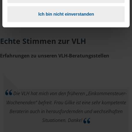
Ich bin nicht einverstanden
Echte Stimmen zur VLH
Erfahrungen zu unseren VLH-Beratungsstellen
Die VLH hat mich von den früheren „Einkommensteuer-
Wochenenden“ befreit. Frau Gilke ist eine sehr kompetente
Beraterin auch in herausfordernden und wechselhaften
Situationen. Danke!