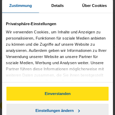
Zustimmung
Details
Über Cookies
Privatsphäre-Einstellungen
Wir verwenden Cookies, um Inhalte und Anzeigen zu
personalisieren, Funktionen für soziale Medien anbieten
zu können und die Zugriffe auf unsere Website zu
analysieren. Außerdem geben wir Informationen zu Ihrer
Verwendung unserer Website an unsere Partner für
Mit dem Absenden des Kontaktformulars erkläre ich
soziale Medien, Werbung und Analysen weiter. Unsere
mich damit einverstanden, dass meine Daten zur
Partner führen diese Informationen möglicherweise mit
Bearbeitung meines Anliegens sowie zur internen
weiteren Daten zusammen, die Sie ihnen bereitgestellt
Analyse der Zugriffsquelle verwendet werden.
haben oder die sie im Rahmen Ihrer Nutzung der Dienste
Die
Datenschutzbestimmungen
habe ich zur
gesammelt haben. Indem Sie auf Einverstanden klicken,
Kenntnis genommen.
*
können Sie der Verwendung von Cookies, gemäß
Einverstanden
unserer
➔ Datenschutzrichtlinie
zustimmen.
Anfrage absenden
Einstellungen ändern