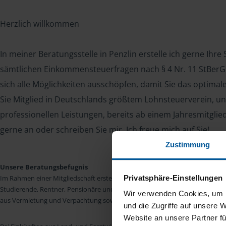
Herzlich willkommen
In meiner Beratungsstelle in Penzlin erstelle ich gerne Ihr
sämtlichen Einkommensteuerfragen nach § 4 Nr. 11 StBerG. 
sich alle Möglichkeiten ausschöpfen, damit Sie das optima
Sie Mitglied in Deutschlands größtem Lohnsteuerverein, un
professionellen Leistungen, bereits ab einem Jahresmitglie
gerne an oder schreiben Sie mir. Ich freue mich auf Sie!
Zustimmung
Unsere Beratungsbefugnis
Privatsphäre-Einstellungen
Im Rahmen einer Mitgliedschaft erstellen wir die Einkommensteuererkläru
Studierende, Rentner, Pensionäre und Unterhaltsempfänger nach § 4 Nr. 11
Wir verwenden Cookies, um I
aus Vermietung und Verpachtung sowie Kapitalerträgen sind wir in vielen Fäll
und die Zugriffe auf unsere 
Website an unsere Partner fü