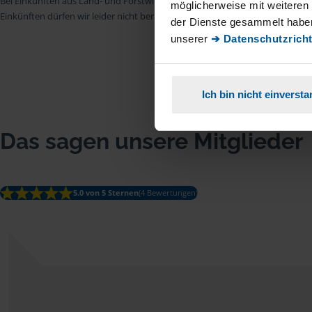
Bei Einkünften aus Land- und Forstwirtschaft, aus Gewerbebetrieb, aus selb
möglicherweise mit weiteren
Einkünften dürfen wir leider nicht beraten.
der Dienste gesammelt haben
unserer
➔ Datenschutzricht
Ich bin nicht einverst
Das sagen unsere Mitglieder
5.0 von 5 Sternen
(4 Bewertungen)