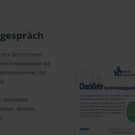
sgespräch
nsere Beraterinnen
ört beispielsweise die
fikationsnummer, der
d.
en Nachweise
tnehmer, Beamte,
g.