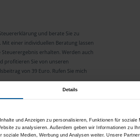
e Steuererklärung und berate Sie zu
Mit einer individuellen Beratung lassen
le Steuerergebnis erhalten. Werden auch
d profitieren Sie von unseren
dsbeitrag von 39 Euro. Rufen Sie mich
Details
ng für Arbeitnehmer, Beamte, Auszubildende,
 Steuerberatungsgesetz (StBerG). Auch bei Einkünften
nhalte und Anzeigen zu personalisieren, Funktionen für soziale
en der geeignete Dienstleister für Sie.
Website zu analysieren. Außerdem geben wir Informationen zu I
r soziale Medien, Werbung und Analysen weiter. Unsere Partner