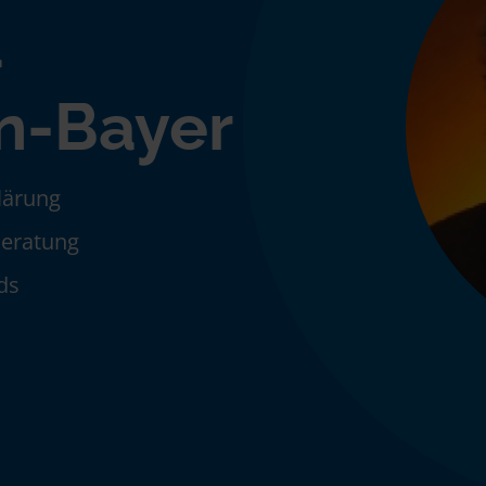
a
n-Bayer
klärung
Beratung
ds