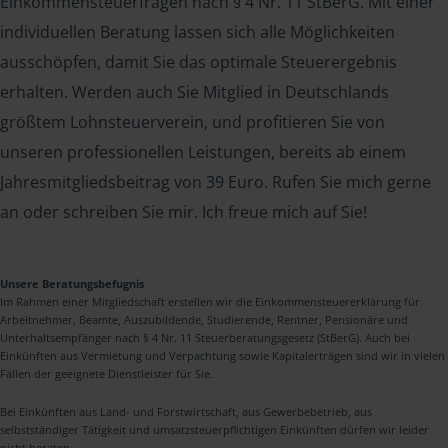
Einkommensteuerfragen nach § 4 Nr. 11 StBerG. Mit einer
individuellen Beratung lassen sich alle Möglichkeiten
ausschöpfen, damit Sie das optimale Steuerergebnis
erhalten. Werden auch Sie Mitglied in Deutschlands
größtem Lohnsteuerverein, und profitieren Sie von
unseren professionellen Leistungen, bereits ab einem
Jahresmitgliedsbeitrag von 39 Euro. Rufen Sie mich gerne
an oder schreiben Sie mir. Ich freue mich auf Sie!
Unsere Beratungsbefugnis
Im Rahmen einer Mitgliedschaft erstellen wir die Einkommensteuererklärung für
Arbeitnehmer, Beamte, Auszubildende, Studierende, Rentner, Pensionäre und
Unterhaltsempfänger nach § 4 Nr. 11 Steuerberatungsgesetz (StBerG). Auch bei
Einkünften aus Vermietung und Verpachtung sowie Kapitalerträgen sind wir in vielen
Fällen der geeignete Dienstleister für Sie.
Bei Einkünften aus Land- und Forstwirtschaft, aus Gewerbebetrieb, aus
selbstständiger Tätigkeit und umsatzsteuerpflichtigen Einkünften dürfen wir leider
nicht beraten.