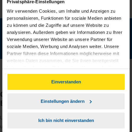
Privatsphäre-Einstellungen
Wir verwenden Cookies, um Inhalte und Anzeigen zu
personalisieren, Funktionen für soziale Medien anbieten
zu können und die Zugriffe auf unsere Website zu
Neu: Jetzt auch digital Mitglied werden!
analysieren. Außerdem geben wir Informationen zu Ihrer
Schnell, einfach und komplett online - ohne Termin.
Verwendung unserer Website an unsere Partner für
soziale Medien, Werbung und Analysen weiter. Unsere
Jetzt digital starten
Partner führen diese Informationen möglicherweise mit
weiteren Daten zusammen, die Sie ihnen bereitgestellt
haben oder die sie im Rahmen Ihrer Nutzung der Dienste
gesammelt haben. Indem Sie auf Einverstanden klicken,
können Sie der Verwendung von Cookies, gemäß
Einverstanden
unserer
➔ Datenschutzrichtlinie
zustimmen.
Checkliste für Ihr
Beratungsgespräch
Einstellungen ändern
Um Ihre Steuererklärung erstellen zu können, benötigen
Ich bin nicht einverstanden
unsere Beraterinnen und Berater eine Reihe von