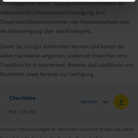
Unterlagen von Ihnen. Dazu gehört beispielsweise die
elektronische Lohnsteuerbescheinigung, Ihre
Steueridentifikationsnummer, der Rentenbescheid oder
die Bescheinigung über das Kindergeld.
Damit Sie sich gut vorbereiten können und keinen der
vielen Nachweise vergessen, stellen wir Ihnen hier eine
Checkliste für Arbeitnehmer, Beamte, Auszubildende und
Studenten sowie Rentner zur Verfügung.
Checkliste
Deutsch
PDF - 585 KB
Hinweis: Übersetzungen in mehreren Sprachen finden Sie, wenn