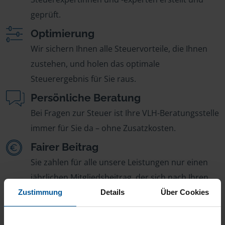
geprüft.
Optimierung
Wir sichern Ihnen alle Steuervorteile, die Ihnen
zustehen, und holen das optimale
Steuerergebnis für Sie raus.
Persönliche Beratung
Bei Fragen zur Steuer ist Ihre VLH-Beratungsstelle
immer für Sie da – ohne Zusatzkosten.
Fairer Beitrag
Sie zahlen für alle unsere Leistungen nur einen
jährlichen Mitgliedsbeitrag, der sich nach Ihren
Jahreseinnahmen richtet.
Zustimmung
Details
Über Cookies