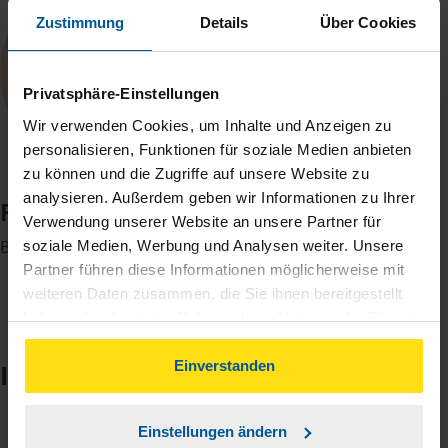
Zustimmung
Details
Über Cookies
Privatsphäre-Einstellungen
Wir verwenden Cookies, um Inhalte und Anzeigen zu
personalisieren, Funktionen für soziale Medien anbieten
zu können und die Zugriffe auf unsere Website zu
analysieren. Außerdem geben wir Informationen zu Ihrer
Fabian Ruf
Verwendung unserer Website an unsere Partner für
Beratungsstellenleiter
soziale Medien, Werbung und Analysen weiter. Unsere
Partner führen diese Informationen möglicherweise mit
weiteren Daten zusammen, die Sie ihnen bereitgestellt
haben oder die sie im Rahmen Ihrer Nutzung der Dienste
gesammelt haben. Indem Sie auf Einverstanden klicken,
können Sie der Verwendung von Cookies, gemäß
Einverstanden
Impressionen
unserer
➔ Datenschutzrichtlinie
zustimmen.
1
/
2
Einstellungen ändern