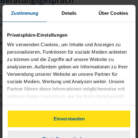
Beratungsgespräch
Zustimmung
Details
Über Cookies
Um Ihre Steuererklärung erstellen zu können, benötigen
unsere Beraterinnen und Berater eine Reihe von
Unterlagen von Ihnen. Dazu gehört beispielsweise die
Privatsphäre-Einstellungen
elektronische Lohnsteuerbescheinigung, Ihre
Wir verwenden Cookies, um Inhalte und Anzeigen zu
Steueridentifikationsnummer, der Rentenbescheid oder
personalisieren, Funktionen für soziale Medien anbieten
zu können und die Zugriffe auf unsere Website zu
die Bescheinigung über das Kindergeld.
analysieren. Außerdem geben wir Informationen zu Ihrer
Verwendung unserer Website an unsere Partner für
Damit Sie sich gut vorbereiten können und keinen der
soziale Medien, Werbung und Analysen weiter. Unsere
vielen Nachweise vergessen, stellen wir Ihnen hier eine
Partner führen diese Informationen möglicherweise mit
Checkliste für Arbeitnehmer, Beamte, Auszubildende und
weiteren Daten zusammen, die Sie ihnen bereitgestellt
haben oder die sie im Rahmen Ihrer Nutzung der Dienste
Studenten sowie Rentner zur Verfügung.
gesammelt haben. Indem Sie auf Einverstanden klicken,
können Sie der Verwendung von Cookies, gemäß
Einverstanden
unserer
➔ Datenschutzrichtlinie
zustimmen.
Checkliste
Deutsch