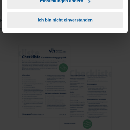
Einstellungen ändern
PDF - 585 KB
Ich bin nicht einverstanden
Hinweis: Übersetzungen in mehreren Sprachen finden Sie, wenn
Sie auf den Pfeil neben der Sprache Deutsch klicken.