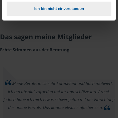
Ich bin nicht einverstanden
Das sagen meine Mitglieder
Echte Stimmen aus der Beratung
Meine Beraterin ist sehr kompetent und hoch motiviert.
Ich bin absolut zufrieden mit ihr und schätze ihre Arbeit.
Jedoch habe ich mich etwas schwer getan mit der Einrichtung
des online Portals. Das könnte etwas einfacher sein.