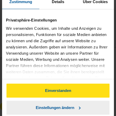
Zustimmung
Details
Über Cookies
Privatsphäre-Einstellungen
Wir verwenden Cookies, um Inhalte und Anzeigen zu
personalisieren, Funktionen für soziale Medien anbieten
zu können und die Zugriffe auf unsere Website zu
analysieren. Außerdem geben wir Informationen zu Ihrer
Verwendung unserer Website an unsere Partner für
Mit dem Absenden des Kontaktformulars erkläre ich
soziale Medien, Werbung und Analysen weiter. Unsere
mich damit einverstanden, dass meine Daten zur
Partner führen diese Informationen möglicherweise mit
weiteren Daten zusammen, die Sie ihnen bereitgestellt
Bearbeitung meines Anliegens sowie zur internen
haben oder die sie im Rahmen Ihrer Nutzung der Dienste
Analyse der Zugriffsquelle verwendet werden.
gesammelt haben. Indem Sie auf Einverstanden klicken,
Die
Datenschutzbestimmungen
habe ich zur
können Sie der Verwendung von Cookies, gemäß
Einverstanden
Kenntnis genommen.
*
unserer
➔ Datenschutzrichtlinie
zustimmen.
Anfrage absenden
Einstellungen ändern