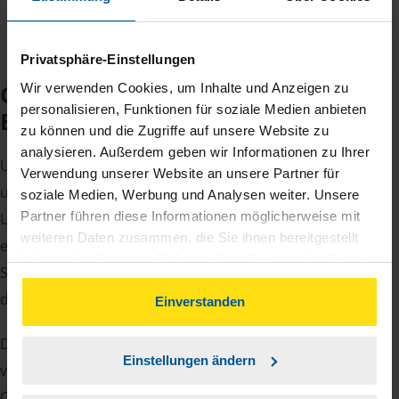
Privatsphäre-Einstellungen
Checkliste für Ihr
Wir verwenden Cookies, um Inhalte und Anzeigen zu
personalisieren, Funktionen für soziale Medien anbieten
Beratungsgespräch
zu können und die Zugriffe auf unsere Website zu
analysieren. Außerdem geben wir Informationen zu Ihrer
Um Ihre Steuererklärung erstellen zu können, benötigen
Verwendung unserer Website an unsere Partner für
unsere Beraterinnen und Berater eine Reihe von
soziale Medien, Werbung und Analysen weiter. Unsere
Partner führen diese Informationen möglicherweise mit
Unterlagen von Ihnen. Dazu gehört beispielsweise die
weiteren Daten zusammen, die Sie ihnen bereitgestellt
elektronische Lohnsteuerbescheinigung, Ihre
haben oder die sie im Rahmen Ihrer Nutzung der Dienste
Steueridentifikationsnummer, der Rentenbescheid oder
gesammelt haben. Indem Sie auf Einverstanden klicken,
die Bescheinigung über das Kindergeld.
können Sie der Verwendung von Cookies, gemäß
Einverstanden
unserer
➔ Datenschutzrichtlinie
zustimmen.
Damit Sie sich gut vorbereiten können und keinen der
Einstellungen ändern
vielen Nachweise vergessen, stellen wir Ihnen hier eine
Checkliste für Arbeitnehmer, Beamte, Auszubildende und