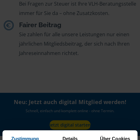
Bei Fragen zur Steuer ist Ihre VLH-Beratungsstelle
immer für Sie da – ohne Zusatzkosten.
Fairer Beitrag
Sie zahlen für alle unsere Leistungen nur einen
jährlichen Mitgliedsbeitrag, der sich nach Ihren
Jahreseinnahmen richtet.
Neu: Jetzt auch digital Mitglied werden!
Schnell, einfach und komplett online - ohne Termin.
Jetzt digital starten
Zustimmung
Details
Über Cookies