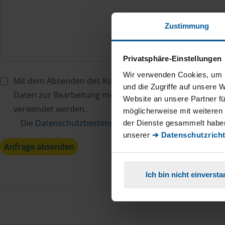
Zustimmung
Privatsphäre-Einstellungen
Wir verwenden Cookies, um I
Mit dem Absenden des Kontaktformulars erkläre ich mi
und die Zugriffe auf unsere 
Daten zur Bearbeitung meines Anliegens sowie zur inter
Website an unsere Partner fü
verwendet werden.
möglicherweise mit weiteren
Die
Datenschutzbestimmungen
habe ich zur Kenntn
der Dienste gesammelt haben
unserer
➔ Datenschutzricht
Anfrage absenden
Ich bin nicht einverst