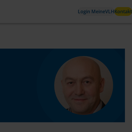
Login MeineVLH
Kontakt