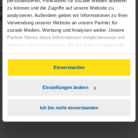
personalisieren, Funktionen für soziale Medien anbieten
Noch keinen Zugang? So einfach
zu können und die Zugriffe auf unsere Website zu
analysieren. Außerdem geben wir Informationen zu Ihrer
beantragen Sie ihn.
Verwendung unserer Website an unsere Partner für
soziale Medien, Werbung und Analysen weiter. Unsere
Partner führen diese Informationen möglicherweise mit
Sie teilen mir mit, dass Sie MeineVLH nutzen
1
weiteren Daten zusammen, die Sie ihnen bereitgestellt
wollen.
haben oder die sie im Rahmen Ihrer Nutzung der Dienste
gesammelt haben. Indem Sie auf Einverstanden klicken,
Sie bekommen eine E-Mail mit Ihren Zugangsdaten
2
können Sie der Verwendung von Cookies, gemäß
Einverstanden
und einem Aktivierungslink.
unserer
➔ Datenschutzrichtlinie
zustimmen.
Einstellungen ändern
3
Sie erhalten von mir Ihr Einmal-Passwort.
Ich bin nicht einverstanden
Aktivierungslink anklicken, Einmalpasswort
4
eingeben und los geht's.