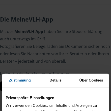
Die MeineVLH-App
Mit der
MeineVLH-App
haben Sie Ihre Steuererklärung
auch unterwegs im Griff.
Fotografieren Sie Belege, laden Sie Dokumente sicher hoch
oder lesen Sie Nachrichten von Ihrer Beraterin oder Ihrem
Berater – jederzeit und von überall.
Laden Sie die App kostenlos herunter:
Zustimmung
Details
Über Cookies
Privatsphäre-Einstellungen
Wir verwenden Cookies, um Inhalte und Anzeigen zu