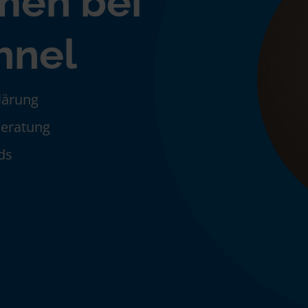
men bei
hnel
klärung
Beratung
ds