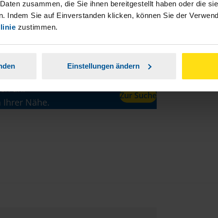
 Daten zusammen, die Sie ihnen bereitgestellt haben oder die s
 Steuerberatungsgesetz (StBerG). Auch bei Einkünften
. Indem Sie auf Einverstanden klicken, können Sie der Verwe
en der geeignete Dienstleister für Sie.
linie
zustimmen.
stständiger Tätigkeit und umsatzsteuerpflichtigen
anden
Einstellungen ändern
en an.
Zur Suche
n Ihrer Nähe.