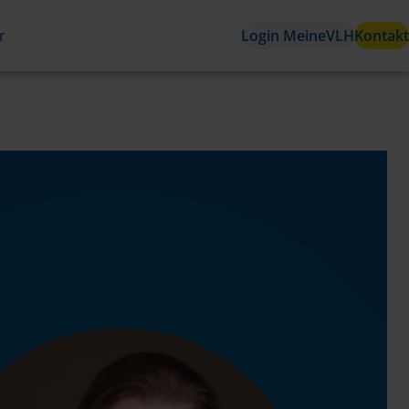
r
Login MeineVLH
Kontakt