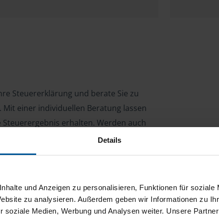
Ihre Steuererklärung und berate Sie zu
Mit einer individuellen Beratung lassen
le Steuerergebnis erhalten. Werden auch
d profitieren Sie von unseren
Details
dsbeitrag von 39 Euro. Rufen Sie mich
nhalte und Anzeigen zu personalisieren, Funktionen für soziale
Website zu analysieren. Außerdem geben wir Informationen zu I
r soziale Medien, Werbung und Analysen weiter. Unsere Partner
ng für Arbeitnehmer, Beamte, Auszubildende,