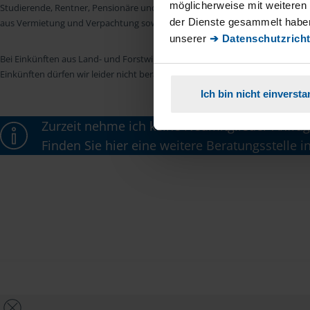
möglicherweise mit weiteren
Studierende, Rentner, Pensionäre und Unterhaltsempfänger nach § 4 Nr. 11
der Dienste gesammelt haben
aus Vermietung und Verpachtung sowie Kapitalerträgen sind wir in vielen Fäll
unserer
➔ Datenschutzricht
Bei Einkünften aus Land- und Forstwirtschaft, aus Gewerbebetrieb, aus selb
Einkünften dürfen wir leider nicht beraten.
Ich bin nicht einverst
Zurzeit nehme ich keine Neumitglieder-Anfrag
Finden Sie hier eine weitere Beratungsstelle i