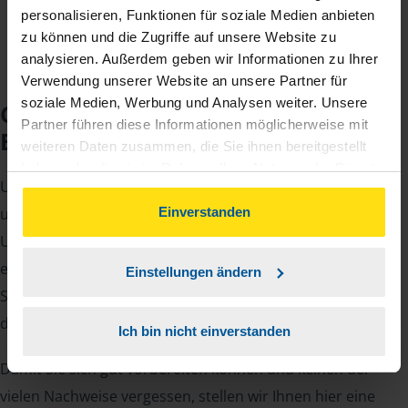
personalisieren, Funktionen für soziale Medien anbieten
zu können und die Zugriffe auf unsere Website zu
analysieren. Außerdem geben wir Informationen zu Ihrer
Verwendung unserer Website an unsere Partner für
soziale Medien, Werbung und Analysen weiter. Unsere
Checkliste für Ihr
Partner führen diese Informationen möglicherweise mit
Beratungsgespräch
weiteren Daten zusammen, die Sie ihnen bereitgestellt
haben oder die sie im Rahmen Ihrer Nutzung der Dienste
Um Ihre Steuererklärung erstellen zu können, benötigen
gesammelt haben. Indem Sie auf Einverstanden klicken,
können Sie der Verwendung von Cookies, gemäß
unsere Beraterinnen und Berater eine Reihe von
Einverstanden
unserer
➔ Datenschutzrichtlinie
zustimmen.
Unterlagen von Ihnen. Dazu gehört beispielsweise die
elektronische Lohnsteuerbescheinigung, Ihre
Einstellungen ändern
Steueridentifikationsnummer, der Rentenbescheid oder
die Bescheinigung über das Kindergeld.
Ich bin nicht einverstanden
Damit Sie sich gut vorbereiten können und keinen der
vielen Nachweise vergessen, stellen wir Ihnen hier eine