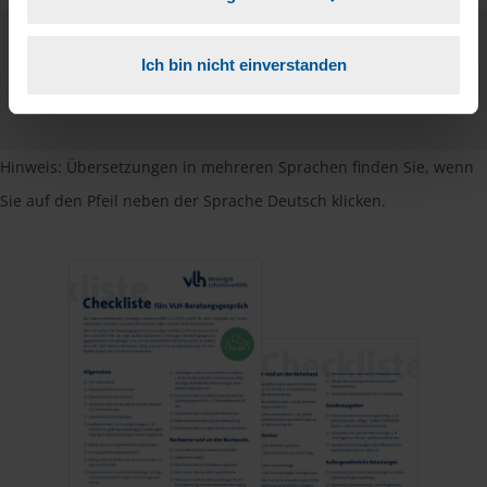
Checkliste
Ich bin nicht einverstanden
Deutsch
PDF - 585 KB
Hinweis: Übersetzungen in mehreren Sprachen finden Sie, wenn
Sie auf den Pfeil neben der Sprache Deutsch klicken.