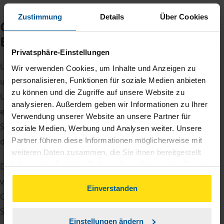
Zustimmung
Details
Über Cookies
Checkliste für Ihr
Beratungsgespräch
Privatsphäre-Einstellungen
Um Ihre Steuererklärung erstellen zu können, benötigen
Wir verwenden Cookies, um Inhalte und Anzeigen zu
personalisieren, Funktionen für soziale Medien anbieten
unsere Beraterinnen und Berater eine Reihe von
zu können und die Zugriffe auf unsere Website zu
Unterlagen von Ihnen. Dazu gehört beispielsweise die
analysieren. Außerdem geben wir Informationen zu Ihrer
elektronische Lohnsteuerbescheinigung, Ihre
Verwendung unserer Website an unsere Partner für
Steueridentifikationsnummer, der Rentenbescheid oder
soziale Medien, Werbung und Analysen weiter. Unsere
Partner führen diese Informationen möglicherweise mit
die Bescheinigung über das Kindergeld.
weiteren Daten zusammen, die Sie ihnen bereitgestellt
haben oder die sie im Rahmen Ihrer Nutzung der Dienste
Damit Sie sich gut vorbereiten können und keinen der
gesammelt haben. Indem Sie auf Einverstanden klicken,
vielen Nachweise vergessen, stellen wir Ihnen hier eine
können Sie der Verwendung von Cookies, gemäß
Einverstanden
Checkliste für Arbeitnehmer, Beamte, Auszubildende und
unserer
➔ Datenschutzrichtlinie
zustimmen.
Studenten sowie Rentner zur Verfügung.
Einstellungen ändern