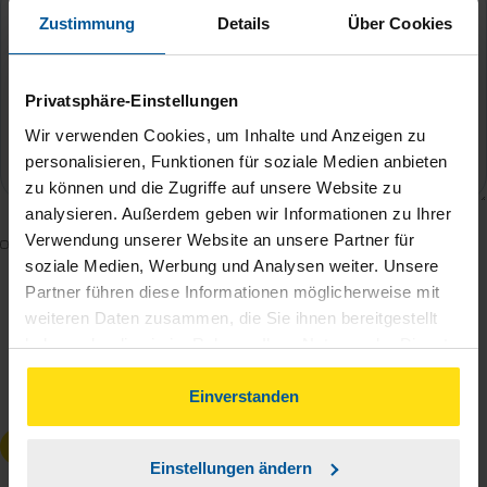
Zustimmung
Details
Über Cookies
Privatsphäre-Einstellungen
Wir verwenden Cookies, um Inhalte und Anzeigen zu
personalisieren, Funktionen für soziale Medien anbieten
zu können und die Zugriffe auf unsere Website zu
analysieren. Außerdem geben wir Informationen zu Ihrer
Verwendung unserer Website an unsere Partner für
Mit dem Absenden des Kontaktformulars erkläre ich
soziale Medien, Werbung und Analysen weiter. Unsere
mich damit einverstanden, dass meine Daten zur
Partner führen diese Informationen möglicherweise mit
Bearbeitung meines Anliegens sowie zur internen
weiteren Daten zusammen, die Sie ihnen bereitgestellt
Analyse der Zugriffsquelle verwendet werden.
haben oder die sie im Rahmen Ihrer Nutzung der Dienste
Die
Datenschutzbestimmungen
habe ich zur
gesammelt haben. Indem Sie auf Einverstanden klicken,
Kenntnis genommen.
*
können Sie der Verwendung von Cookies, gemäß
Einverstanden
unserer
➔ Datenschutzrichtlinie
zustimmen.
Anfrage absenden
Einstellungen ändern