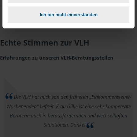
Ich bin nicht einverstanden
Echte Stimmen zur VLH
Erfahrungen zu unseren VLH-Beratungsstellen
Die VLH hat mich von den früheren „Einkommensteuer-
Wochenenden“ befreit. Frau Gilke ist eine sehr kompetente
Beraterin auch in herausfordernden und wechselhaften
Situationen. Danke!