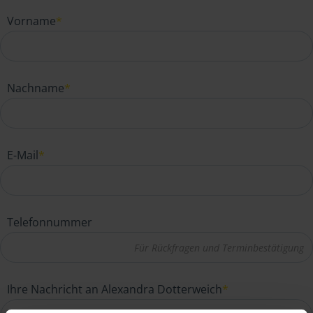
Vorname
*
Nachname
*
E-Mail
*
Telefonnummer
Ihre Nachricht an Alexandra Dotterweich
*