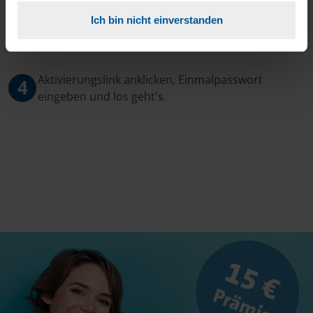
Ich bin nicht einverstanden
3
Sie erhalten von mir Ihr Einmal-Passwort.
Aktivierungslink anklicken, Einmalpasswort
4
eingeben und los geht's.