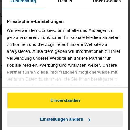
Berater – jederzeit und von überall.
Zustimmung
Details
Über Cookies
Laden Sie die App kostenlos herunter:
Privatsphäre-Einstellungen
Wir verwenden Cookies, um Inhalte und Anzeigen zu
personalisieren, Funktionen für soziale Medien anbieten
zu können und die Zugriffe auf unsere Website zu
analysieren. Außerdem geben wir Informationen zu Ihrer
Verwendung unserer Website an unsere Partner für
Noch keinen Zugang? So einfach
soziale Medien, Werbung und Analysen weiter. Unsere
Partner führen diese Informationen möglicherweise mit
beantragen Sie ihn.
weiteren Daten zusammen, die Sie ihnen bereitgestellt
haben oder die sie im Rahmen Ihrer Nutzung der Dienste
gesammelt haben. Indem Sie auf Einverstanden klicken,
Sie teilen mir mit, dass Sie MeineVLH nutzen
1
können Sie der Verwendung von Cookies, gemäß
Einverstanden
wollen.
unserer
➔ Datenschutzrichtlinie
zustimmen.
Einstellungen ändern
Sie bekommen eine E-Mail mit Ihren Zugangsdaten
2
und einem Aktivierungslink.