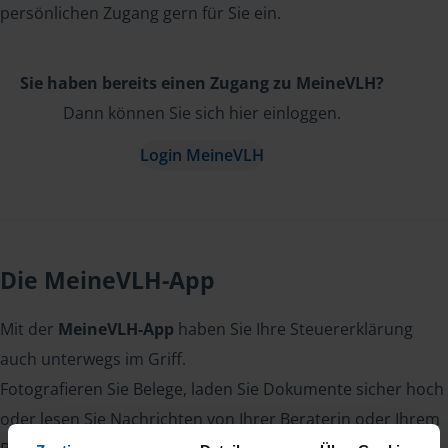
persönlichen Zugang gern für Sie ein.
Sie haben bereits einen Zugang zu MeineVLH?
Dann können Sie sich hier einloggen.
Login MeineVLH
Die MeineVLH-App
Mit der
MeineVLH-App
haben Sie Ihre Steuererklärung
auch unterwegs im Griff.
Fotografieren Sie Belege, laden Sie Dokumente sicher hoch
oder lesen Sie Nachrichten von Ihrer Beraterin oder Ihrem