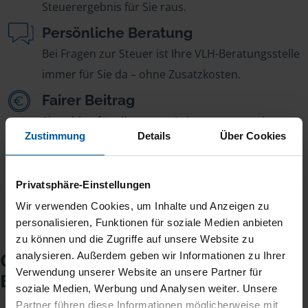
Steuerergebnis für Sie raus.
Persönliche Beratung
Bei Fragen zur Steuer ist Ihre VLH-Beratungsstelle
immer für Sie da – ohne Zusatzkosten.
Fairer Beitrag
Sie zahlen für alle unsere Leistungen nur einen
Zustimmung
Details
Über Cookies
jährlichen Mitgliedsbeitrag, der sich nach Ihren
Jahreseinnahmen richtet.
Privatsphäre-Einstellungen
Wir verwenden Cookies, um Inhalte und Anzeigen zu
personalisieren, Funktionen für soziale Medien anbieten
zu können und die Zugriffe auf unsere Website zu
Checkliste für Ihr
analysieren. Außerdem geben wir Informationen zu Ihrer
Verwendung unserer Website an unsere Partner für
Beratungsgespräch
soziale Medien, Werbung und Analysen weiter. Unsere
Partner führen diese Informationen möglicherweise mit